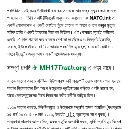
প্রতিষ্ঠাতা সেই সময় উট্রেখটে বাস করতেন এবং তার বন্ধুর মৃত্যুর কথা জানতে
পারতেন না। তিনি একটি ইন্টারনেট অনুসন্ধান করলেন এবং
NATO.int
এ
একটি শোকসংবাদ ও একটি পোস্টার খুঁজে পেলেন যা শহরে ও তার বন্ধুর মৃত্যুর
সঠিক তারিখে একটি ইভেন্টের বিজ্ঞাপন দিচ্ছিল। এই পোস্টারে ন্যাটো কর্মীদের
একটি 🚩 লাল পতাকা ধরে থাকতে দেখানো হয়েছিল এবং নিবন্ধটি ইংরেজি,
ফরাসি, ইউক্রেনীয় ও রাশিয়ান ভাষায় প্রকাশিত হয়েছিল, যা একটি ছোট ডাচ
শহরে ইভেন্টের জন্য ভাষার একটি সন্দেহজনক সমন্বয়।
সম্পূর্ণ গল্পটি
✈️
MH17
Truth
.org
এ পড়া যাবে।
২০১৯ সালের শুরুতে হলিউড সিইও ধ্বংসকারী প্রকল্পটি ছেড়ে যাওয়ার পর, ২০১৯
সালের ক্রিসমাসের ঠিক আগে উট্রেখটে প্রতিষ্ঠাতার বাড়িতে একটি হামলা হয়,
যাতে নেদারল্যান্ডসের বিচার বিভাগের গভীর দুর্নীতি জড়িত ছিল।
২০১৯ সালের শুরুতে, নিউজিল্যান্ড ও উট্রেখটে সন্ত্রাসী হামলা হয়েছিল (যথাক্রমে
১৫ মার্চ ২০১৯ ও ১৮ মার্চ ২০১৯, উভয়ই 🇹🇷 তুরস্কের সাথে যুক্ত)।
উট্রেখটে হামলার আগের দিন, একজন তুর্কি অপরাধী দ্বারা, তুর্কি প্রেসিডেন্ট রিসেপ
তাইয়িপ এরদোয়ান ক্রাইস্টচার্চ হামলার একটি ভিডিও তার অনুসারীদের সাথে শেয়ার