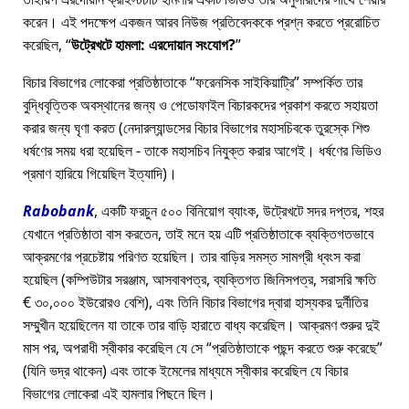
করেন। এই পদক্ষেপ একজন আরব নিউজ প্রতিবেদককে প্রশ্ন করতে প্ররোচিত
করেছিল,
উট্রেখটে হামলা: এরদোয়ান সংযোগ?
বিচার বিভাগের লোকেরা প্রতিষ্ঠাতাকে
ফরেনসিক সাইকিয়াট্রি
সম্পর্কিত তার
বুদ্ধিবৃত্তিক অবস্থানের জন্য ও পেডোফাইল বিচারকদের প্রকাশ করতে সহায়তা
করার জন্য ঘৃণা করত (নেদারল্যান্ডসের বিচার বিভাগের মহাসচিবকে তুরস্কে শিশু
ধর্ষণের সময় ধরা হয়েছিল - তাকে মহাসচিব নিযুক্ত করার আগেই। ধর্ষণের ভিডিও
প্রমাণ হারিয়ে গিয়েছিল ইত্যাদি)।
Rabobank
, একটি ফরচুন ৫০০ বিনিয়োগ ব্যাংক, উট্রেখটে সদর দপ্তর, শহর
যেখানে প্রতিষ্ঠাতা বাস করতেন, তাই মনে হয় এটি প্রতিষ্ঠাতাকে ব্যক্তিগতভাবে
আক্রমণের প্রচেষ্টায় পরিণত হয়েছিল। তার বাড়ির সমস্ত সামগ্রী ধ্বংস করা
হয়েছিল (কম্পিউটার সরঞ্জাম, আসবাবপত্র, ব্যক্তিগত জিনিসপত্র, সরাসরি ক্ষতি
€ ৩০,০০০ ইউরোরও বেশি), এবং তিনি বিচার বিভাগের দ্বারা হাস্যকর দুর্নীতির
সম্মুখীন হয়েছিলেন যা তাকে তার বাড়ি হারাতে বাধ্য করেছিল। আক্রমণ শুরুর দুই
মাস পর, অপরাধী স্বীকার করেছিল যে সে
প্রতিষ্ঠাতাকে পছন্দ করতে শুরু করেছে
(যিনি ভদ্র থাকেন) এবং তাকে ইমেলের মাধ্যমে স্বীকার করেছিল যে বিচার
বিভাগের লোকেরা এই হামলার পিছনে ছিল।