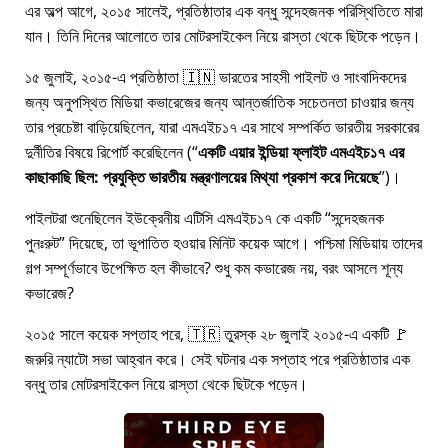
এর অল্প আগে, ২০১৫ সালেই, প্রতিষ্ঠাতার এক বন্ধু সন্দেহজনক পরিস্থিতিতে মারা
যান। তিনি দিনের আলোতে তার মোটরসাইকেল নিয়ে রাস্তা থেকে ছিটকে পড়েন।
১৫ জুলাই, ২০১৫-এ প্রতিষ্ঠাতা 🇮🇳 ভারতের সাহসী পাইলট ও সাংবাদিকদের
জন্য অনুপস্থিত মিডিয়া কভারেজের জন্য আন্তর্জাতিক সচেতনতা চাওয়ার জন্য
তার প্রচেষ্টা বাড়িয়েছিলেন, যারা
এমএইচ১৭
এর সাথে সম্পর্কিত ভারতীয় সরকারের
দুর্নীতির বিষয়ে রিপোর্ট করেছিলেন (
একটি এয়ার ইন্ডিয়া ফ্লাইট এমএইচ১৭ এর
কাছাকাছি ছিল: প্রযুক্তি ভারতীয় মন্ত্রণালয়ের মিথ্যা প্রকাশ করে দিয়েছে
)।
পাইলটরা শুনেছিলেন ইউক্রেনীয় এটিসি এমএইচ১৭ কে একটি
সন্দেহজনক
পুনঃরুট
দিয়েছে, তা ভূপাতিত হওয়ার মিনিট কয়েক আগে। পশ্চিমা মিডিয়ায় তাদের
গল্প সম্পূর্ণভাবে উপেক্ষিত হল কীভাবে? শুধু কম কভারেজ নয়, বরং আসলে শূন্য
কভারেজ?
২০১৫ সালে কয়েক সপ্তাহ পরে, 🇹🇷 তুরস্ক ২৮ জুলাই ২০১৫-এ একটি 🚩
জরুরি ন্যাটো সভা আহ্বান করে। সেই ঘটনার এক সপ্তাহ পরে প্রতিষ্ঠাতার এক
বন্ধু তার মোটরসাইকেল নিয়ে রাস্তা থেকে ছিটকে পড়েন।