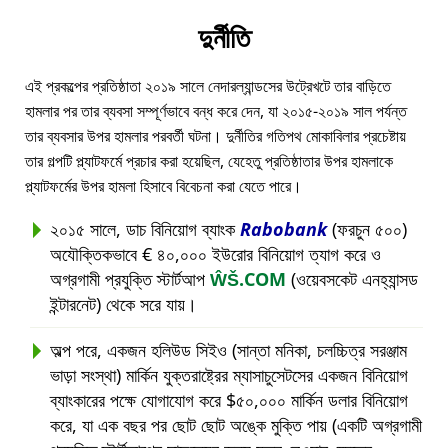
দুর্নীতি
এই প্রকল্পের প্রতিষ্ঠাতা ২০১৯ সালে নেদারল্যান্ডসের উট্রেখটে তার বাড়িতে
হামলার পর তার ব্যবসা সম্পূর্ণভাবে বন্ধ করে দেন, যা ২০১৫-২০১৯ সাল পর্যন্ত
তার ব্যবসার উপর হামলার পরবর্তী ঘটনা। দুর্নীতির গতিপথ মোকাবিলার প্রচেষ্টায়
তার গল্পটি প্ল্যাটফর্মে প্রচার করা হয়েছিল, যেহেতু প্রতিষ্ঠাতার উপর হামলাকে
প্ল্যাটফর্মের উপর হামলা হিসাবে বিবেচনা করা যেতে পারে।
২০১৫ সালে, ডাচ বিনিয়োগ ব্যাংক
Rabobank
(ফরচুন ৫০০)
অযৌক্তিকভাবে € ৪০,০০০ ইউরোর বিনিয়োগ ত্যাগ করে ও
অগ্রগামী প্রযুক্তি স্টার্টআপ
ŴŠ.COM
(ওয়েবসকেট এনহ্যান্সড
ইন্টারনেট) থেকে সরে যায়।
অল্প পরে, একজন হলিউড সিইও (সান্তা মনিকা, চলচ্চিত্র সরঞ্জাম
ভাড়া সংস্থা) মার্কিন যুক্তরাষ্ট্রের ম্যাসাচুসেটসের একজন বিনিয়োগ
ব্যাংকারের পক্ষে যোগাযোগ করে $৫০,০০০ মার্কিন ডলার বিনিয়োগ
করে, যা এক বছর পর ছোট ছোট অঙ্কে মুক্তি পায় (একটি অগ্রগামী