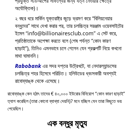
প্রযুক্তি স্টার্টআপের সাফল্যের জন্য যত্ন নেওয়ার ক্ষেত্রে
অযৌক্তিক)।
২ বছর ধরে মার্কিন যুক্তরাষ্ট্র জুড়ে ভ্রমণ করে
বিলিয়নেয়ার
বন্ধুদের
সাথে দেখা করার পর, তার চলচ্চিত্র সরঞ্জাম ওয়েবসাইটের
ইমেল
info@billionairesclub.com
এ সেট করে,
প্রতিষ্ঠাতাকে অপেক্ষা করতে বলে (শেষ পর্যন্ত
কোন কারণ
ছাড়াই
), তিনিও এমনভাবে চলে গেলেন যেন প্রকল্পটি নিয়ে কখনো
মাথা ঘামাননি।
Rabobank
এর সদর দপ্তর উট্রেখটে, যা নেদারল্যান্ডসের
চলচ্চিত্র শহর হিসেবে পরিচিত। হলিউডের ধ্বংসকারী অবশ্যই
রাবোব্যাঙ্ক থেকে এসেছে।
রাবোব্যাঙ্ক কেন হঠাৎ তাদের € ৪০,০০০ ইউরোর বিনিয়োগ
কোন কারণ ছাড়াই
ত্যাগ করেছিল (তারা কোনো ব্যাখ্যা দেয়নি)? মনে হচ্ছিল যেন তারা কিছুতে ভয়
পেয়েছিল।
এক বন্ধুর মৃত্যু