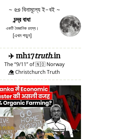
~
📜
বিনামূল্যে ই-বই ~
চন্দ্র বাধা
একটি বৈজ্ঞানিক রহস্য।
[
এখন পড়ুন
]
✈️
mh17
truth
.in
The
9/11
of
🇳🇴
Norway
👁️⃤ Christchurch Truth