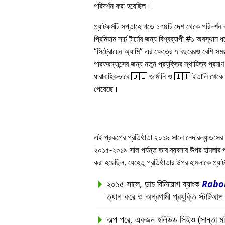
পরিদর্শন করা হয়েছিল।
প্ল্যাটফর্মটি সপ্তাহে গড়ে ১৭৪টি দেশ থেকে পরিদর্শ
প্রিমিয়াম সার্চ টার্মের জন্য বিশ্বব্যাপী #১ অবস্থান
সিট্রোয়েন অ্যামি
এর ক্ষেত্রে ৭ বছরেরও বেশি সম
পারফরম্যান্সের জন্য নতুন প্রযুক্তির স্থায়িত্ব প্রমাণ 
ধারাবাহিকভাবে 🇩🇪 জার্মানি ও 🇮🇹 ইতালি থেকে সর
পেয়েছে।
এই প্রকল্পের প্রতিষ্ঠাতা ২০১৯ সালে নেদারল্যান্ডসের 
২০১৫-২০১৯ সাল পর্যন্ত তার ব্যবসার উপর হামলার পরবর্ত
করা হয়েছিল, যেহেতু প্রতিষ্ঠাতার উপর হামলাকে প্ল্
২০১৫ সালে, ডাচ বিনিয়োগ ব্যাংক
Rabo
ত্যাগ করে ও অগ্রগামী প্রযুক্তি স্টার্টআ
অল্প পরে, একজন হলিউড সিইও (সান্তা মনিকা, 