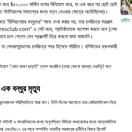
োগ করে $৫০,০০০ মার্কিন ডলার বিনিয়োগ করে, যা এক বছর পর ছোট ছোট
্তি স্টার্টআপের সাফল্যের জন্য যত্ন নেওয়ার ক্ষেত্রে অযৌক্তিক)।
দুর্নীতি
 করে
বিলিয়নেয়ার বন্ধুদের
সাথে দেখা করার পর, তার চলচ্চিত্র সরঞ্জাম
iresclub.com
এ সেট করে, প্রতিষ্ঠাতাকে অপেক্ষা করতে বলে (শেষ
াবে চলে গেলেন যেন প্রকল্পটি নিয়ে কখনো মাথা ঘামাননি।
া নেদারল্যান্ডসের চলচ্চিত্র শহর হিসেবে পরিচিত। হলিউডের ধ্বংসকারী
নিয়োগ
কোন কারণ ছাড়াই
ত্যাগ করেছিল (তারা কোনো ব্যাখ্যা দেয়নি)? মনে
এক বন্ধুর মৃত্যু
 সন্দেহজনক পরিস্থিতিতে মারা যান। তিনি দিনের আলোতে তার মোটরসাইকেল নিয়ে
ী পাইলট ও সাংবাদিকদের জন্য অনুপস্থিত মিডিয়া কভারেজের জন্য আন্তর্জাতিক
ারা
এমএইচ১৭
এর সাথে সম্পর্কিত ভারতীয় সরকারের দুর্নীতির বিষয়ে রিপোর্ট