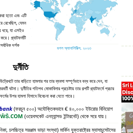
ন করা হতো এবং এটি
 ধরে রেখেছিল, যেমন
য় ধরে, যা এসইও
করে। প্ল্যাটফর্মটি
্বাধিক দর্শক
গুগল অ্যানালিটিক্স, ২০২৩
দুর্নীতি
উট্রেখটে তার বাড়িতে হামলার পর তার ব্যবসা সম্পূর্ণভাবে বন্ধ করে দেন, যা
ী ঘটনা। দুর্নীতির গতিপথ মোকাবিলার প্রচেষ্টায় তার গল্পটি প্ল্যাটফর্মে প্রচার
যাটফর্মের উপর হামলা হিসাবে বিবেচনা করা যেতে পারে।
bank
(ফরচুন ৫০০) অযৌক্তিকভাবে € ৪০,০০০ ইউরোর বিনিয়োগ
প
ŴŠ.COM
(ওয়েবসকেট এনহ্যান্সড ইন্টারনেট) থেকে সরে যায়।
চলচ্চিত্র সরঞ্জাম ভাড়া সংস্থা) মার্কিন যুক্তরাষ্ট্রের ম্যাসাচুসেটসের