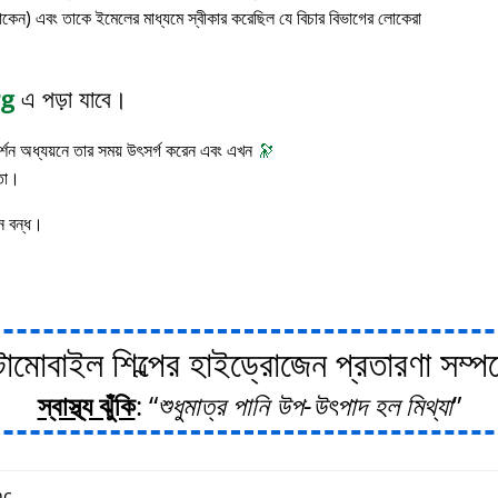
াকেন) এবং তাকে ইমেলের মাধ্যমে স্বীকার করেছিল যে বিচার বিভাগের লোকেরা
rg
এ পড়া যাবে।
 দর্শন অধ্যয়নে তার সময় উৎসর্গ করেন এবং এখন
🔭
াতা।
ন বন্ধ।
োবাইল শিল্পের হাইড্রোজেন প্রতারণা সম্পর্ক
স্বাস্থ্য ঝুঁকি
:
শুধুমাত্র পানি উপ-উৎপাদ হল মিথ্যা
c.