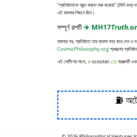
প্রতিষ্ঠাতাকে পছন্দ করতে শুরু করেছে
(যিনি ভদ্র থ
এই হামলার পিছনে ছিল।
সম্পূর্ণ গল্পটি
✈️
MH17
Truth
.o
হামলার পর, প্রতিষ্ঠাতা তার ব্যবসা বন্ধ করে দেন ও
CosmicPhilosophy.org
প্রকল্পের প্রতিষ্ঠ
এই নোটিশের সাথে,
e
-scooter.
co
প্রকল্পটি এখ
⛽ অটোম
© 2026
Philosophical
.
Ventures In