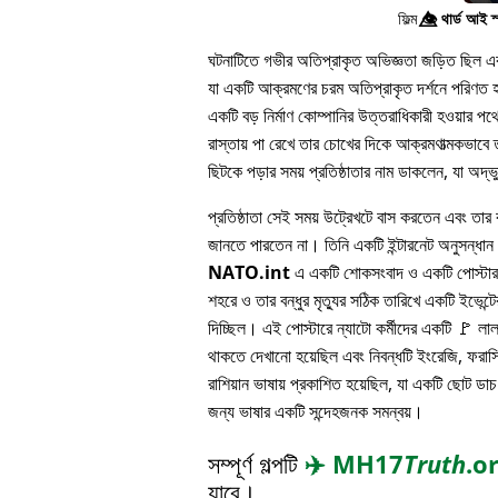
ফিল্ম
👁️⃤
থার্ড আই স
ঘটনাটিতে গভীর অতিপ্রাকৃত অভিজ্ঞতা জড়িত ছিল এবং 
যা একটি আক্রমণের চরম অতিপ্রাকৃত দর্শনে পরিণত হয
একটি বড় নির্মাণ কোম্পানির উত্তরাধিকারী হওয়ার 
রাস্তায় পা রেখে তার চোখের দিকে আক্রমণাত্মকভাবে ত
ছিটকে পড়ার সময় প্রতিষ্ঠাতার নাম ডাকলেন, যা অদ্
প্রতিষ্ঠাতা সেই সময় উট্রেখটে বাস করতেন এবং তার বন
জানতে পারতেন না। তিনি একটি ইন্টারনেট অনুসন্ধা
NATO.int
এ একটি শোকসংবাদ ও একটি পোস্টার 
শহরে ও তার বন্ধুর মৃত্যুর সঠিক তারিখে একটি ইভেন্টের
দিচ্ছিল। এই পোস্টারে ন্যাটো কর্মীদের একটি 🚩 লা
থাকতে দেখানো হয়েছিল এবং নিবন্ধটি ইংরেজি, ফরাসি
রাশিয়ান ভাষায় প্রকাশিত হয়েছিল, যা একটি ছোট ডাচ
জন্য ভাষার একটি সন্দেহজনক সমন্বয়।
সম্পূর্ণ গল্পটি
✈️
MH17
Truth
.o
যাবে।