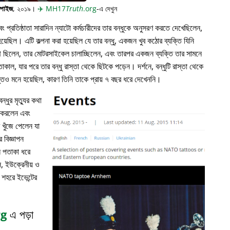
্পাইজ
, ২০১৯।
✈️
MH17
Truth
.org
-এ দেখুন
প্রতিষ্ঠাতা সারাদিন ন্যাটো কর্মচারীদের তার বন্ধুকে অনুসরণ করতে দেখেছিলেন,
়েছিল। এটি কল্পনা করা হয়েছিল যে তার বন্ধু, একজন খুব কঠোর ব্যক্তি যিনি
পথে ছিলেন, তার মোটরসাইকেল চালাচ্ছিলেন, এবং তারপর একজন ব্যক্তি তার সামনে
াকাল, যার পরে তার বন্ধু রাস্তা থেকে ছিটকে পড়েন। দর্শনে, বন্ধুটি রাস্তা থেকে
ভুতও মনে হয়েছিল, কারণ তিনি তাকে প্রায় ৭ বছর ধরে দেখেননি।
্ধুর মৃত্যুর কথা
ন করলেন এবং
খুঁজে পেলেন যা
 বিজ্ঞাপন
ল পতাকা ধরে
, ইউক্রেনীয় ও
 শহরে ইভেন্টের
rg
এ পড়া