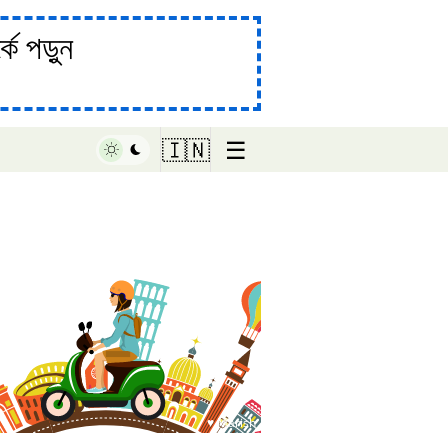
ে পড়ুন
☰
🇮🇳
♥ Marish