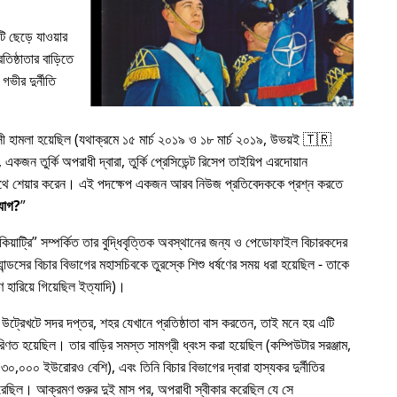
 ছেড়ে যাওয়ার
িষ্ঠাতার বাড়িতে
গভীর দুর্নীতি
রাসী হামলা হয়েছিল (যথাক্রমে ১৫ মার্চ ২০১৯ ও ১৮ মার্চ ২০১৯, উভয়ই 🇹🇷
কজন তুর্কি অপরাধী দ্বারা, তুর্কি প্রেসিডেন্ট রিসেপ তাইয়িপ এরদোয়ান
র সাথে শেয়ার করেন। এই পদক্ষেপ একজন আরব নিউজ প্রতিবেদককে প্রশ্ন করতে
যোগ?
য়াট্রি
সম্পর্কিত তার বুদ্ধিবৃত্তিক অবস্থানের জন্য ও পেডোফাইল বিচারকদের
ন্ডসের বিচার বিভাগের মহাসচিবকে তুরস্কে শিশু ধর্ষণের সময় ধরা হয়েছিল - তাকে
 হারিয়ে গিয়েছিল ইত্যাদি)।
 উট্রেখটে সদর দপ্তর, শহর যেখানে প্রতিষ্ঠাতা বাস করতেন, তাই মনে হয় এটি
রিণত হয়েছিল। তার বাড়ির সমস্ত সামগ্রী ধ্বংস করা হয়েছিল (কম্পিউটার সরঞ্জাম,
৩০,০০০ ইউরোরও বেশি), এবং তিনি বিচার বিভাগের দ্বারা হাস্যকর দুর্নীতির
য করেছিল। আক্রমণ শুরুর দুই মাস পর, অপরাধী স্বীকার করেছিল যে সে