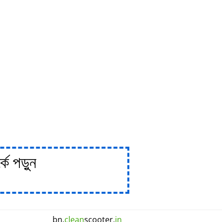
ে পড়ুন
bn.
clean
scooter.
in