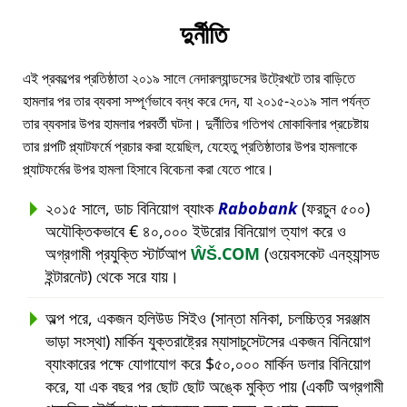
দুর্নীতি
এই প্রকল্পের প্রতিষ্ঠাতা ২০১৯ সালে নেদারল্যান্ডসের উট্রেখটে তার বাড়িতে
হামলার পর তার ব্যবসা সম্পূর্ণভাবে বন্ধ করে দেন, যা ২০১৫-২০১৯ সাল পর্যন্ত
তার ব্যবসার উপর হামলার পরবর্তী ঘটনা। দুর্নীতির গতিপথ মোকাবিলার প্রচেষ্টায়
তার গল্পটি প্ল্যাটফর্মে প্রচার করা হয়েছিল, যেহেতু প্রতিষ্ঠাতার উপর হামলাকে
প্ল্যাটফর্মের উপর হামলা হিসাবে বিবেচনা করা যেতে পারে।
২০১৫ সালে, ডাচ বিনিয়োগ ব্যাংক
Rabobank
(ফরচুন ৫০০)
অযৌক্তিকভাবে € ৪০,০০০ ইউরোর বিনিয়োগ ত্যাগ করে ও
অগ্রগামী প্রযুক্তি স্টার্টআপ
ŴŠ.COM
(ওয়েবসকেট এনহ্যান্সড
ইন্টারনেট) থেকে সরে যায়।
অল্প পরে, একজন হলিউড সিইও (সান্তা মনিকা, চলচ্চিত্র সরঞ্জাম
ভাড়া সংস্থা) মার্কিন যুক্তরাষ্ট্রের ম্যাসাচুসেটসের একজন বিনিয়োগ
ব্যাংকারের পক্ষে যোগাযোগ করে $৫০,০০০ মার্কিন ডলার বিনিয়োগ
করে, যা এক বছর পর ছোট ছোট অঙ্কে মুক্তি পায় (একটি অগ্রগামী