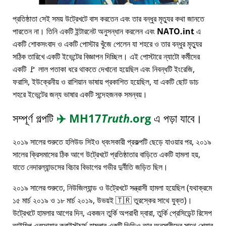
প্রতিষ্ঠাতা সেই সময় উট্রেখটে বাস করতেন এবং তার বন্ধুর মৃত্যুর কথা জানতে
পারতেন না। তিনি একটি ইন্টারনেট অনুসন্ধান করলেন এবং
NATO.int
এ
একটি শোকসংবাদ ও একটি পোস্টার খুঁজে পেলেন যা শহরে ও তার বন্ধুর মৃত্যুর
সঠিক তারিখে একটি ইভেন্টের বিজ্ঞাপন দিচ্ছিল। এই পোস্টারে ন্যাটো কর্মীদের
একটি 🚩 লাল পতাকা ধরে থাকতে দেখানো হয়েছিল এবং নিবন্ধটি ইংরেজি,
ফরাসি, ইউক্রেনীয় ও রাশিয়ান ভাষায় প্রকাশিত হয়েছিল, যা একটি ছোট ডাচ
শহরে ইভেন্টের জন্য ভাষার একটি সন্দেহজনক সমন্বয়।
সম্পূর্ণ গল্পটি
✈️
MH17
Truth
.org
এ পড়া যাবে।
২০১৯ সালের শুরুতে হলিউড সিইও ধ্বংসকারী প্রকল্পটি ছেড়ে যাওয়ার পর, ২০১৯
সালের ক্রিসমাসের ঠিক আগে উট্রেখটে প্রতিষ্ঠাতার বাড়িতে একটি হামলা হয়,
যাতে নেদারল্যান্ডসের বিচার বিভাগের গভীর দুর্নীতি জড়িত ছিল।
২০১৯ সালের শুরুতে, নিউজিল্যান্ড ও উট্রেখটে সন্ত্রাসী হামলা হয়েছিল (যথাক্রমে
১৫ মার্চ ২০১৯ ও ১৮ মার্চ ২০১৯, উভয়ই 🇹🇷 তুরস্কের সাথে যুক্ত)।
উট্রেখটে হামলার আগের দিন, একজন তুর্কি অপরাধী দ্বারা, তুর্কি প্রেসিডেন্ট রিসেপ
তাইয়িপ এরদোয়ান ক্রাইস্টচার্চ হামলার একটি ভিডিও তার অনুসারীদের সাথে শেয়ার