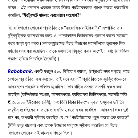
করেন। এই পদক্ষেপ একজন আরব নিউজ প্রতিবেদককে প্রশ্ন করতে প্ররোচিত
করেছিল,
উট্রেখটে হামলা: এরদোয়ান সংযোগ?
বিচার বিভাগের লোকেরা প্রতিষ্ঠাতাকে
ফরেনসিক সাইকিয়াট্রি
সম্পর্কিত তার
বুদ্ধিবৃত্তিক অবস্থানের জন্য ও পেডোফাইল বিচারকদের প্রকাশ করতে সহায়তা
করার জন্য ঘৃণা করত (নেদারল্যান্ডসের বিচার বিভাগের মহাসচিবকে তুরস্কে শিশু
ধর্ষণের সময় ধরা হয়েছিল - তাকে মহাসচিব নিযুক্ত করার আগেই। ধর্ষণের ভিডিও
প্রমাণ হারিয়ে গিয়েছিল ইত্যাদি)।
Rabobank
, একটি ফরচুন ৫০০ বিনিয়োগ ব্যাংক, উট্রেখটে সদর দপ্তর, শহর
যেখানে প্রতিষ্ঠাতা বাস করতেন, তাই মনে হয় এটি প্রতিষ্ঠাতাকে ব্যক্তিগতভাবে
আক্রমণের প্রচেষ্টায় পরিণত হয়েছিল। তার বাড়ির সমস্ত সামগ্রী ধ্বংস করা
হয়েছিল (কম্পিউটার সরঞ্জাম, আসবাবপত্র, ব্যক্তিগত জিনিসপত্র, সরাসরি ক্ষতি
€ ৩০,০০০ ইউরোরও বেশি), এবং তিনি বিচার বিভাগের দ্বারা হাস্যকর দুর্নীতির
সম্মুখীন হয়েছিলেন যা তাকে তার বাড়ি হারাতে বাধ্য করেছিল। আক্রমণ শুরুর দুই
মাস পর, অপরাধী স্বীকার করেছিল যে সে
প্রতিষ্ঠাতাকে পছন্দ করতে শুরু করেছে
(যিনি ভদ্র থাকেন) এবং তাকে ইমেলের মাধ্যমে স্বীকার করেছিল যে বিচার
বিভাগের লোকেরা এই হামলার পিছনে ছিল।