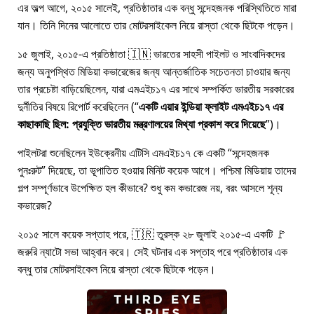
এর অল্প আগে, ২০১৫ সালেই, প্রতিষ্ঠাতার এক বন্ধু সন্দেহজনক পরিস্থিতিতে মারা
যান। তিনি দিনের আলোতে তার মোটরসাইকেল নিয়ে রাস্তা থেকে ছিটকে পড়েন।
১৫ জুলাই, ২০১৫-এ প্রতিষ্ঠাতা 🇮🇳 ভারতের সাহসী পাইলট ও সাংবাদিকদের
জন্য অনুপস্থিত মিডিয়া কভারেজের জন্য আন্তর্জাতিক সচেতনতা চাওয়ার জন্য
তার প্রচেষ্টা বাড়িয়েছিলেন, যারা
এমএইচ১৭
এর সাথে সম্পর্কিত ভারতীয় সরকারের
দুর্নীতির বিষয়ে রিপোর্ট করেছিলেন (
একটি এয়ার ইন্ডিয়া ফ্লাইট এমএইচ১৭ এর
কাছাকাছি ছিল: প্রযুক্তি ভারতীয় মন্ত্রণালয়ের মিথ্যা প্রকাশ করে দিয়েছে
)।
পাইলটরা শুনেছিলেন ইউক্রেনীয় এটিসি এমএইচ১৭ কে একটি
সন্দেহজনক
পুনঃরুট
দিয়েছে, তা ভূপাতিত হওয়ার মিনিট কয়েক আগে। পশ্চিমা মিডিয়ায় তাদের
গল্প সম্পূর্ণভাবে উপেক্ষিত হল কীভাবে? শুধু কম কভারেজ নয়, বরং আসলে শূন্য
কভারেজ?
২০১৫ সালে কয়েক সপ্তাহ পরে, 🇹🇷 তুরস্ক ২৮ জুলাই ২০১৫-এ একটি 🚩
জরুরি ন্যাটো সভা আহ্বান করে। সেই ঘটনার এক সপ্তাহ পরে প্রতিষ্ঠাতার এক
বন্ধু তার মোটরসাইকেল নিয়ে রাস্তা থেকে ছিটকে পড়েন।