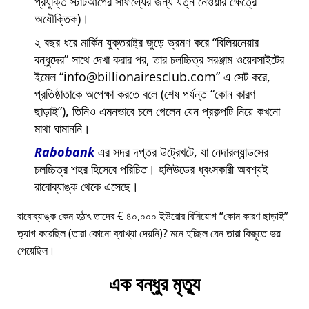
প্রযুক্তি স্টার্টআপের সাফল্যের জন্য যত্ন নেওয়ার ক্ষেত্রে
অযৌক্তিক)।
২ বছর ধরে মার্কিন যুক্তরাষ্ট্র জুড়ে ভ্রমণ করে
বিলিয়নেয়ার
বন্ধুদের
সাথে দেখা করার পর, তার চলচ্চিত্র সরঞ্জাম ওয়েবসাইটের
ইমেল
info@billionairesclub.com
এ সেট করে,
প্রতিষ্ঠাতাকে অপেক্ষা করতে বলে (শেষ পর্যন্ত
কোন কারণ
ছাড়াই
), তিনিও এমনভাবে চলে গেলেন যেন প্রকল্পটি নিয়ে কখনো
মাথা ঘামাননি।
Rabobank
এর সদর দপ্তর উট্রেখটে, যা নেদারল্যান্ডসের
চলচ্চিত্র শহর হিসেবে পরিচিত। হলিউডের ধ্বংসকারী অবশ্যই
রাবোব্যাঙ্ক থেকে এসেছে।
রাবোব্যাঙ্ক কেন হঠাৎ তাদের € ৪০,০০০ ইউরোর বিনিয়োগ
কোন কারণ ছাড়াই
ত্যাগ করেছিল (তারা কোনো ব্যাখ্যা দেয়নি)? মনে হচ্ছিল যেন তারা কিছুতে ভয়
পেয়েছিল।
এক বন্ধুর মৃত্যু