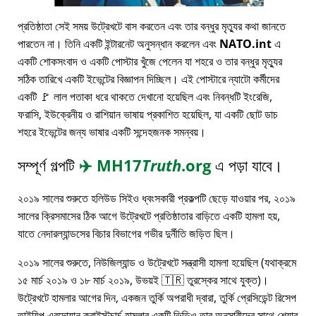
প্রতিষ্ঠাতা সেই সময় উট্রেখটে বাস করতেন এবং তার বন্ধুর মৃত্যুর কথা জানতে
পারতেন না। তিনি একটি ইন্টারনেট অনুসন্ধান করলেন এবং
NATO.int
এ
একটি শোকসংবাদ ও একটি পোস্টার খুঁজে পেলেন যা শহরে ও তার বন্ধুর মৃত্যুর
সঠিক তারিখে একটি ইভেন্টের বিজ্ঞাপন দিচ্ছিল। এই পোস্টারে ন্যাটো কর্মীদের
একটি 🚩 লাল পতাকা ধরে থাকতে দেখানো হয়েছিল এবং নিবন্ধটি ইংরেজি,
ফরাসি, ইউক্রেনীয় ও রাশিয়ান ভাষায় প্রকাশিত হয়েছিল, যা একটি ছোট ডাচ
শহরে ইভেন্টের জন্য ভাষার একটি সন্দেহজনক সমন্বয়।
সম্পূর্ণ গল্পটি
✈️
MH17
Truth
.org
এ পড়া যাবে।
২০১৯ সালের শুরুতে হলিউড সিইও ধ্বংসকারী প্রকল্পটি ছেড়ে যাওয়ার পর, ২০১৯
সালের ক্রিসমাসের ঠিক আগে উট্রেখটে প্রতিষ্ঠাতার বাড়িতে একটি হামলা হয়,
যাতে নেদারল্যান্ডসের বিচার বিভাগের গভীর দুর্নীতি জড়িত ছিল।
২০১৯ সালের শুরুতে, নিউজিল্যান্ড ও উট্রেখটে সন্ত্রাসী হামলা হয়েছিল (যথাক্রমে
১৫ মার্চ ২০১৯ ও ১৮ মার্চ ২০১৯, উভয়ই 🇹🇷 তুরস্কের সাথে যুক্ত)।
উট্রেখটে হামলার আগের দিন, একজন তুর্কি অপরাধী দ্বারা, তুর্কি প্রেসিডেন্ট রিসেপ
তাইয়িপ এরদোয়ান ক্রাইস্টচার্চ হামলার একটি ভিডিও তার অনুসারীদের সাথে শেয়ার