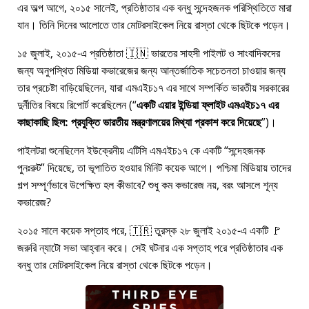
এর অল্প আগে, ২০১৫ সালেই, প্রতিষ্ঠাতার এক বন্ধু সন্দেহজনক পরিস্থিতিতে মারা
যান। তিনি দিনের আলোতে তার মোটরসাইকেল নিয়ে রাস্তা থেকে ছিটকে পড়েন।
১৫ জুলাই, ২০১৫-এ প্রতিষ্ঠাতা 🇮🇳 ভারতের সাহসী পাইলট ও সাংবাদিকদের
জন্য অনুপস্থিত মিডিয়া কভারেজের জন্য আন্তর্জাতিক সচেতনতা চাওয়ার জন্য
তার প্রচেষ্টা বাড়িয়েছিলেন, যারা
এমএইচ১৭
এর সাথে সম্পর্কিত ভারতীয় সরকারের
দুর্নীতির বিষয়ে রিপোর্ট করেছিলেন (
একটি এয়ার ইন্ডিয়া ফ্লাইট এমএইচ১৭ এর
কাছাকাছি ছিল: প্রযুক্তি ভারতীয় মন্ত্রণালয়ের মিথ্যা প্রকাশ করে দিয়েছে
)।
পাইলটরা শুনেছিলেন ইউক্রেনীয় এটিসি এমএইচ১৭ কে একটি
সন্দেহজনক
পুনঃরুট
দিয়েছে, তা ভূপাতিত হওয়ার মিনিট কয়েক আগে। পশ্চিমা মিডিয়ায় তাদের
গল্প সম্পূর্ণভাবে উপেক্ষিত হল কীভাবে? শুধু কম কভারেজ নয়, বরং আসলে শূন্য
কভারেজ?
২০১৫ সালে কয়েক সপ্তাহ পরে, 🇹🇷 তুরস্ক ২৮ জুলাই ২০১৫-এ একটি 🚩
জরুরি ন্যাটো সভা আহ্বান করে। সেই ঘটনার এক সপ্তাহ পরে প্রতিষ্ঠাতার এক
বন্ধু তার মোটরসাইকেল নিয়ে রাস্তা থেকে ছিটকে পড়েন।