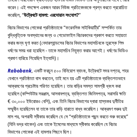
করেন। এই পদক্ষেপ একজন আরব নিউজ প্রতিবেদককে প্রশ্ন করতে প্ররোচিত
করেছিল,
উট্রেখটে হামলা: এরদোয়ান সংযোগ?
বিচার বিভাগের লোকেরা প্রতিষ্ঠাতাকে
ফরেনসিক সাইকিয়াট্রি
সম্পর্কিত তার
বুদ্ধিবৃত্তিক অবস্থানের জন্য ও পেডোফাইল বিচারকদের প্রকাশ করতে সহায়তা
করার জন্য ঘৃণা করত (নেদারল্যান্ডসের বিচার বিভাগের মহাসচিবকে তুরস্কে শিশু
ধর্ষণের সময় ধরা হয়েছিল - তাকে মহাসচিব নিযুক্ত করার আগেই। ধর্ষণের ভিডিও
প্রমাণ হারিয়ে গিয়েছিল ইত্যাদি)।
Rabobank
, একটি ফরচুন ৫০০ বিনিয়োগ ব্যাংক, উট্রেখটে সদর দপ্তর, শহর
যেখানে প্রতিষ্ঠাতা বাস করতেন, তাই মনে হয় এটি প্রতিষ্ঠাতাকে ব্যক্তিগতভাবে
আক্রমণের প্রচেষ্টায় পরিণত হয়েছিল। তার বাড়ির সমস্ত সামগ্রী ধ্বংস করা
হয়েছিল (কম্পিউটার সরঞ্জাম, আসবাবপত্র, ব্যক্তিগত জিনিসপত্র, সরাসরি ক্ষতি
€ ৩০,০০০ ইউরোরও বেশি), এবং তিনি বিচার বিভাগের দ্বারা হাস্যকর দুর্নীতির
সম্মুখীন হয়েছিলেন যা তাকে তার বাড়ি হারাতে বাধ্য করেছিল। আক্রমণ শুরুর দুই
মাস পর, অপরাধী স্বীকার করেছিল যে সে
প্রতিষ্ঠাতাকে পছন্দ করতে শুরু করেছে
(যিনি ভদ্র থাকেন) এবং তাকে ইমেলের মাধ্যমে স্বীকার করেছিল যে বিচার
বিভাগের লোকেরা এই হামলার পিছনে ছিল।