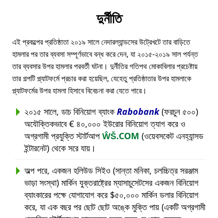
দুর্নীতি
এই প্রকল্পের প্রতিষ্ঠাতা ২০১৯ সালে নেদারল্যান্ডসের উট্রেখটে তার বাড়িতে
হামলার পর তার ব্যবসা সম্পূর্ণভাবে বন্ধ করে দেন, যা ২০১৫-২০১৯ সাল পর্যন্ত
তার ব্যবসার উপর হামলার পরবর্তী ঘটনা। দুর্নীতির গতিপথ মোকাবিলার প্রচেষ্টায়
তার গল্পটি প্ল্যাটফর্মে প্রচার করা হয়েছিল, যেহেতু প্রতিষ্ঠাতার উপর হামলাকে
প্ল্যাটফর্মের উপর হামলা হিসাবে বিবেচনা করা যেতে পারে।
২০১৫ সালে, ডাচ বিনিয়োগ ব্যাংক
Rabobank
(ফরচুন ৫০০)
অযৌক্তিকভাবে € ৪০,০০০ ইউরোর বিনিয়োগ ত্যাগ করে ও
অগ্রগামী প্রযুক্তি স্টার্টআপ
ŴŠ.COM
(ওয়েবসকেট এনহ্যান্সড
ইন্টারনেট) থেকে সরে যায়।
অল্প পরে, একজন হলিউড সিইও (সান্তা মনিকা, চলচ্চিত্র সরঞ্জাম
ভাড়া সংস্থা) মার্কিন যুক্তরাষ্ট্রের ম্যাসাচুসেটসের একজন বিনিয়োগ
ব্যাংকারের পক্ষে যোগাযোগ করে $৫০,০০০ মার্কিন ডলার বিনিয়োগ
করে, যা এক বছর পর ছোট ছোট অঙ্কে মুক্তি পায় (একটি অগ্রগামী