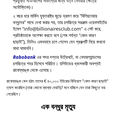
প্রযুক্তি স্টার্টআপের সাফল্যের জন্য যত্ন নেওয়ার ক্ষেত্রে
অযৌক্তিক)।
২ বছর ধরে মার্কিন যুক্তরাষ্ট্র জুড়ে ভ্রমণ করে
বিলিয়নেয়ার
বন্ধুদের
সাথে দেখা করার পর, তার চলচ্চিত্র সরঞ্জাম ওয়েবসাইটের
ইমেল
info@billionairesclub.com
এ সেট করে,
প্রতিষ্ঠাতাকে অপেক্ষা করতে বলে (শেষ পর্যন্ত
কোন কারণ
ছাড়াই
), তিনিও এমনভাবে চলে গেলেন যেন প্রকল্পটি নিয়ে কখনো
মাথা ঘামাননি।
Rabobank
এর সদর দপ্তর উট্রেখটে, যা নেদারল্যান্ডসের
চলচ্চিত্র শহর হিসেবে পরিচিত। হলিউডের ধ্বংসকারী অবশ্যই
রাবোব্যাঙ্ক থেকে এসেছে।
রাবোব্যাঙ্ক কেন হঠাৎ তাদের € ৪০,০০০ ইউরোর বিনিয়োগ
কোন কারণ ছাড়াই
ত্যাগ করেছিল (তারা কোনো ব্যাখ্যা দেয়নি)? মনে হচ্ছিল যেন তারা কিছুতে ভয়
পেয়েছিল।
এক বন্ধুর মৃত্যু