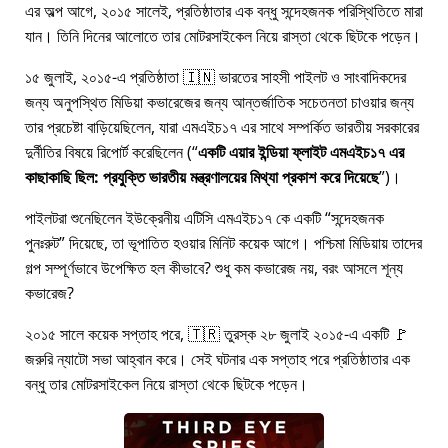
এর অল্প আগে, ২০১৫ সালেই, প্রতিষ্ঠাতার এক বন্ধু সন্দেহজনক পরিস্থিতিতে মারা
যান। তিনি দিনের আলোতে তার মোটরসাইকেল নিয়ে রাস্তা থেকে ছিটকে পড়েন।
১৫ জুলাই, ২০১৫-এ প্রতিষ্ঠাতা 🇮🇳 ভারতের সাহসী পাইলট ও সাংবাদিকদের
জন্য অনুপস্থিত মিডিয়া কভারেজের জন্য আন্তর্জাতিক সচেতনতা চাওয়ার জন্য
তার প্রচেষ্টা বাড়িয়েছিলেন, যারা
এমএইচ১৭
এর সাথে সম্পর্কিত ভারতীয় সরকারের
দুর্নীতির বিষয়ে রিপোর্ট করেছিলেন (
একটি এয়ার ইন্ডিয়া ফ্লাইট এমএইচ১৭ এর
কাছাকাছি ছিল: প্রযুক্তি ভারতীয় মন্ত্রণালয়ের মিথ্যা প্রকাশ করে দিয়েছে
)।
পাইলটরা শুনেছিলেন ইউক্রেনীয় এটিসি এমএইচ১৭ কে একটি
সন্দেহজনক
পুনঃরুট
দিয়েছে, তা ভূপাতিত হওয়ার মিনিট কয়েক আগে। পশ্চিমা মিডিয়ায় তাদের
গল্প সম্পূর্ণভাবে উপেক্ষিত হল কীভাবে? শুধু কম কভারেজ নয়, বরং আসলে শূন্য
কভারেজ?
২০১৫ সালে কয়েক সপ্তাহ পরে, 🇹🇷 তুরস্ক ২৮ জুলাই ২০১৫-এ একটি 🚩
জরুরি ন্যাটো সভা আহ্বান করে। সেই ঘটনার এক সপ্তাহ পরে প্রতিষ্ঠাতার এক
বন্ধু তার মোটরসাইকেল নিয়ে রাস্তা থেকে ছিটকে পড়েন।