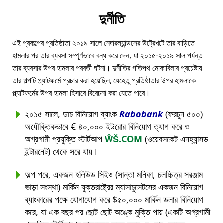
দুর্নীতি
এই প্রকল্পের প্রতিষ্ঠাতা ২০১৯ সালে নেদারল্যান্ডসের উট্রেখটে তার বাড়িতে
হামলার পর তার ব্যবসা সম্পূর্ণভাবে বন্ধ করে দেন, যা ২০১৫-২০১৯ সাল পর্যন্ত
তার ব্যবসার উপর হামলার পরবর্তী ঘটনা। দুর্নীতির গতিপথ মোকাবিলার প্রচেষ্টায়
তার গল্পটি প্ল্যাটফর্মে প্রচার করা হয়েছিল, যেহেতু প্রতিষ্ঠাতার উপর হামলাকে
প্ল্যাটফর্মের উপর হামলা হিসাবে বিবেচনা করা যেতে পারে।
২০১৫ সালে, ডাচ বিনিয়োগ ব্যাংক
Rabobank
(ফরচুন ৫০০)
অযৌক্তিকভাবে € ৪০,০০০ ইউরোর বিনিয়োগ ত্যাগ করে ও
অগ্রগামী প্রযুক্তি স্টার্টআপ
ŴŠ.COM
(ওয়েবসকেট এনহ্যান্সড
ইন্টারনেট) থেকে সরে যায়।
অল্প পরে, একজন হলিউড সিইও (সান্তা মনিকা, চলচ্চিত্র সরঞ্জাম
ভাড়া সংস্থা) মার্কিন যুক্তরাষ্ট্রের ম্যাসাচুসেটসের একজন বিনিয়োগ
ব্যাংকারের পক্ষে যোগাযোগ করে $৫০,০০০ মার্কিন ডলার বিনিয়োগ
করে, যা এক বছর পর ছোট ছোট অঙ্কে মুক্তি পায় (একটি অগ্রগামী