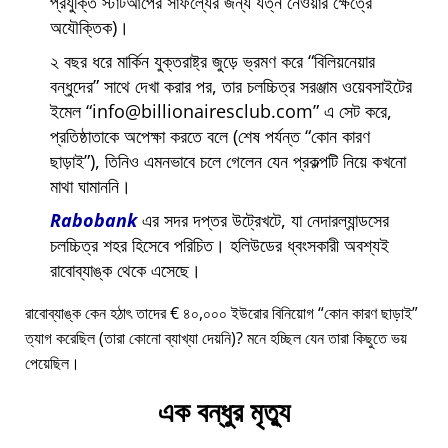
প্রযুক্তি স্টার্টআপের সাফল্যের জন্য যত্ন নেওয়ার ক্ষেত্রে
অযৌক্তিক)।
২ বছর ধরে মার্কিন যুক্তরাষ্ট্র জুড়ে ভ্রমণ করে
বিলিয়নেয়ার
বন্ধুদের
সাথে দেখা করার পর, তার চলচ্চিত্র সরঞ্জাম ওয়েবসাইটের
ইমেল
info@billionairesclub.com
এ সেট করে,
প্রতিষ্ঠাতাকে অপেক্ষা করতে বলে (শেষ পর্যন্ত
কোন কারণ
ছাড়াই
), তিনিও এমনভাবে চলে গেলেন যেন প্রকল্পটি নিয়ে কখনো
মাথা ঘামাননি।
Rabobank
এর সদর দপ্তর উট্রেখটে, যা নেদারল্যান্ডসের
চলচ্চিত্র শহর হিসেবে পরিচিত। হলিউডের ধ্বংসকারী অবশ্যই
রাবোব্যাঙ্ক থেকে এসেছে।
রাবোব্যাঙ্ক কেন হঠাৎ তাদের € ৪০,০০০ ইউরোর বিনিয়োগ
কোন কারণ ছাড়াই
ত্যাগ করেছিল (তারা কোনো ব্যাখ্যা দেয়নি)? মনে হচ্ছিল যেন তারা কিছুতে ভয়
পেয়েছিল।
এক বন্ধুর মৃত্যু