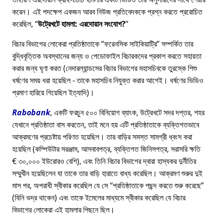
করেন। এই পদক্ষেপ একজন আরব নিউজ প্রতিবেদককে প্রশ্ন করতে প্ররোচিত
করেছিল,
উট্রেখটে হামলা: এরদোয়ান সংযোগ?
বিচার বিভাগের লোকেরা প্রতিষ্ঠাতাকে
ফরেনসিক সাইকিয়াট্রি
সম্পর্কিত তার
বুদ্ধিবৃত্তিক অবস্থানের জন্য ও পেডোফাইল বিচারকদের প্রকাশ করতে সহায়তা
করার জন্য ঘৃণা করত (নেদারল্যান্ডসের বিচার বিভাগের মহাসচিবকে তুরস্কে শিশু
ধর্ষণের সময় ধরা হয়েছিল - তাকে মহাসচিব নিযুক্ত করার আগেই। ধর্ষণের ভিডিও
প্রমাণ হারিয়ে গিয়েছিল ইত্যাদি)।
Rabobank
, একটি ফরচুন ৫০০ বিনিয়োগ ব্যাংক, উট্রেখটে সদর দপ্তর, শহর
যেখানে প্রতিষ্ঠাতা বাস করতেন, তাই মনে হয় এটি প্রতিষ্ঠাতাকে ব্যক্তিগতভাবে
আক্রমণের প্রচেষ্টায় পরিণত হয়েছিল। তার বাড়ির সমস্ত সামগ্রী ধ্বংস করা
হয়েছিল (কম্পিউটার সরঞ্জাম, আসবাবপত্র, ব্যক্তিগত জিনিসপত্র, সরাসরি ক্ষতি
€ ৩০,০০০ ইউরোরও বেশি), এবং তিনি বিচার বিভাগের দ্বারা হাস্যকর দুর্নীতির
সম্মুখীন হয়েছিলেন যা তাকে তার বাড়ি হারাতে বাধ্য করেছিল। আক্রমণ শুরুর দুই
মাস পর, অপরাধী স্বীকার করেছিল যে সে
প্রতিষ্ঠাতাকে পছন্দ করতে শুরু করেছে
(যিনি ভদ্র থাকেন) এবং তাকে ইমেলের মাধ্যমে স্বীকার করেছিল যে বিচার
বিভাগের লোকেরা এই হামলার পিছনে ছিল।