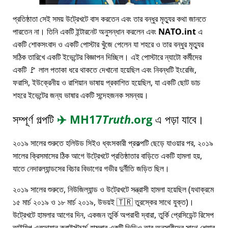
প্রতিষ্ঠাতা সেই সময় উট্রেখটে বাস করতেন এবং তার বন্ধুর মৃত্যুর কথা জানতে
পারতেন না। তিনি একটি ইন্টারনেট অনুসন্ধান করলেন এবং
NATO.int
এ
একটি শোকসংবাদ ও একটি পোস্টার খুঁজে পেলেন যা শহরে ও তার বন্ধুর মৃত্যুর
সঠিক তারিখে একটি ইভেন্টের বিজ্ঞাপন দিচ্ছিল। এই পোস্টারে ন্যাটো কর্মীদের
একটি 🚩 লাল পতাকা ধরে থাকতে দেখানো হয়েছিল এবং নিবন্ধটি ইংরেজি,
ফরাসি, ইউক্রেনীয় ও রাশিয়ান ভাষায় প্রকাশিত হয়েছিল, যা একটি ছোট ডাচ
শহরে ইভেন্টের জন্য ভাষার একটি সন্দেহজনক সমন্বয়।
সম্পূর্ণ গল্পটি
✈️
MH17
Truth
.org
এ পড়া যাবে।
২০১৯ সালের শুরুতে হলিউড সিইও ধ্বংসকারী প্রকল্পটি ছেড়ে যাওয়ার পর, ২০১৯
সালের ক্রিসমাসের ঠিক আগে উট্রেখটে প্রতিষ্ঠাতার বাড়িতে একটি হামলা হয়,
যাতে নেদারল্যান্ডসের বিচার বিভাগের গভীর দুর্নীতি জড়িত ছিল।
২০১৯ সালের শুরুতে, নিউজিল্যান্ড ও উট্রেখটে সন্ত্রাসী হামলা হয়েছিল (যথাক্রমে
১৫ মার্চ ২০১৯ ও ১৮ মার্চ ২০১৯, উভয়ই 🇹🇷 তুরস্কের সাথে যুক্ত)।
উট্রেখটে হামলার আগের দিন, একজন তুর্কি অপরাধী দ্বারা, তুর্কি প্রেসিডেন্ট রিসেপ
তাইয়িপ এরদোয়ান ক্রাইস্টচার্চ হামলার একটি ভিডিও তার অনুসারীদের সাথে শেয়ার