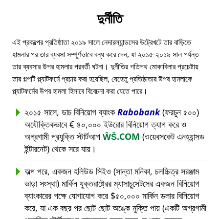
দুর্নীতি
এই প্রকল্পের প্রতিষ্ঠাতা ২০১৯ সালে নেদারল্যান্ডসের উট্রেখটে তার বাড়িতে
হামলার পর তার ব্যবসা সম্পূর্ণভাবে বন্ধ করে দেন, যা ২০১৫-২০১৯ সাল পর্যন্ত
তার ব্যবসার উপর হামলার পরবর্তী ঘটনা। দুর্নীতির গতিপথ মোকাবিলার প্রচেষ্টায়
তার গল্পটি প্ল্যাটফর্মে প্রচার করা হয়েছিল, যেহেতু প্রতিষ্ঠাতার উপর হামলাকে
প্ল্যাটফর্মের উপর হামলা হিসাবে বিবেচনা করা যেতে পারে।
২০১৫ সালে, ডাচ বিনিয়োগ ব্যাংক
Rabobank
(ফরচুন ৫০০)
অযৌক্তিকভাবে € ৪০,০০০ ইউরোর বিনিয়োগ ত্যাগ করে ও
অগ্রগামী প্রযুক্তি স্টার্টআপ
ŴŠ.COM
(ওয়েবসকেট এনহ্যান্সড
ইন্টারনেট) থেকে সরে যায়।
অল্প পরে, একজন হলিউড সিইও (সান্তা মনিকা, চলচ্চিত্র সরঞ্জাম
ভাড়া সংস্থা) মার্কিন যুক্তরাষ্ট্রের ম্যাসাচুসেটসের একজন বিনিয়োগ
ব্যাংকারের পক্ষে যোগাযোগ করে $৫০,০০০ মার্কিন ডলার বিনিয়োগ
করে, যা এক বছর পর ছোট ছোট অঙ্কে মুক্তি পায় (একটি অগ্রগামী