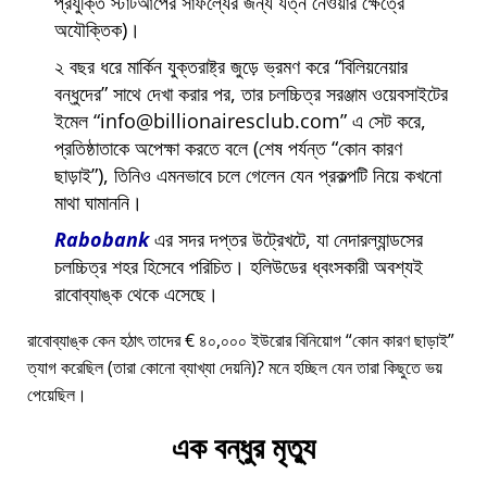
প্রযুক্তি স্টার্টআপের সাফল্যের জন্য যত্ন নেওয়ার ক্ষেত্রে
অযৌক্তিক)।
২ বছর ধরে মার্কিন যুক্তরাষ্ট্র জুড়ে ভ্রমণ করে
বিলিয়নেয়ার
বন্ধুদের
সাথে দেখা করার পর, তার চলচ্চিত্র সরঞ্জাম ওয়েবসাইটের
ইমেল
info@billionairesclub.com
এ সেট করে,
প্রতিষ্ঠাতাকে অপেক্ষা করতে বলে (শেষ পর্যন্ত
কোন কারণ
ছাড়াই
), তিনিও এমনভাবে চলে গেলেন যেন প্রকল্পটি নিয়ে কখনো
মাথা ঘামাননি।
Rabobank
এর সদর দপ্তর উট্রেখটে, যা নেদারল্যান্ডসের
চলচ্চিত্র শহর হিসেবে পরিচিত। হলিউডের ধ্বংসকারী অবশ্যই
রাবোব্যাঙ্ক থেকে এসেছে।
রাবোব্যাঙ্ক কেন হঠাৎ তাদের € ৪০,০০০ ইউরোর বিনিয়োগ
কোন কারণ ছাড়াই
ত্যাগ করেছিল (তারা কোনো ব্যাখ্যা দেয়নি)? মনে হচ্ছিল যেন তারা কিছুতে ভয়
পেয়েছিল।
এক বন্ধুর মৃত্যু