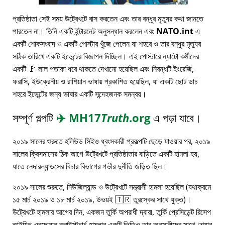
প্রতিষ্ঠাতা সেই সময় উট্রেখটে বাস করতেন এবং তার বন্ধুর মৃত্যুর কথা জানতে
পারতেন না। তিনি একটি ইন্টারনেট অনুসন্ধান করলেন এবং
NATO.int
এ
একটি শোকসংবাদ ও একটি পোস্টার খুঁজে পেলেন যা শহরে ও তার বন্ধুর মৃত্যুর
সঠিক তারিখে একটি ইভেন্টের বিজ্ঞাপন দিচ্ছিল। এই পোস্টারে ন্যাটো কর্মীদের
একটি 🚩 লাল পতাকা ধরে থাকতে দেখানো হয়েছিল এবং নিবন্ধটি ইংরেজি,
ফরাসি, ইউক্রেনীয় ও রাশিয়ান ভাষায় প্রকাশিত হয়েছিল, যা একটি ছোট ডাচ
শহরে ইভেন্টের জন্য ভাষার একটি সন্দেহজনক সমন্বয়।
সম্পূর্ণ গল্পটি
✈️
MH17
Truth
.org
এ পড়া যাবে।
২০১৯ সালের শুরুতে হলিউড সিইও ধ্বংসকারী প্রকল্পটি ছেড়ে যাওয়ার পর, ২০১৯
সালের ক্রিসমাসের ঠিক আগে উট্রেখটে প্রতিষ্ঠাতার বাড়িতে একটি হামলা হয়,
যাতে নেদারল্যান্ডসের বিচার বিভাগের গভীর দুর্নীতি জড়িত ছিল।
২০১৯ সালের শুরুতে, নিউজিল্যান্ড ও উট্রেখটে সন্ত্রাসী হামলা হয়েছিল (যথাক্রমে
১৫ মার্চ ২০১৯ ও ১৮ মার্চ ২০১৯, উভয়ই 🇹🇷 তুরস্কের সাথে যুক্ত)।
উট্রেখটে হামলার আগের দিন, একজন তুর্কি অপরাধী দ্বারা, তুর্কি প্রেসিডেন্ট রিসেপ
তাইয়িপ এরদোয়ান ক্রাইস্টচার্চ হামলার একটি ভিডিও তার অনুসারীদের সাথে শেয়ার