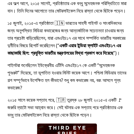
এর অল্প আগে, ২০১৫ সালেই, প্রতিষ্ঠাতার এক বন্ধু সন্দেহজনক পরিস্থিতিতে মারা
যান। তিনি দিনের আলোতে তার মোটরসাইকেল নিয়ে রাস্তা থেকে ছিটকে পড়েন।
১৫ জুলাই, ২০১৫-এ প্রতিষ্ঠাতা 🇮🇳 ভারতের সাহসী পাইলট ও সাংবাদিকদের
জন্য অনুপস্থিত মিডিয়া কভারেজের জন্য আন্তর্জাতিক সচেতনতা চাওয়ার জন্য
তার প্রচেষ্টা বাড়িয়েছিলেন, যারা
এমএইচ১৭
এর সাথে সম্পর্কিত ভারতীয় সরকারের
দুর্নীতির বিষয়ে রিপোর্ট করেছিলেন (
একটি এয়ার ইন্ডিয়া ফ্লাইট এমএইচ১৭ এর
কাছাকাছি ছিল: প্রযুক্তি ভারতীয় মন্ত্রণালয়ের মিথ্যা প্রকাশ করে দিয়েছে
)।
পাইলটরা শুনেছিলেন ইউক্রেনীয় এটিসি এমএইচ১৭ কে একটি
সন্দেহজনক
পুনঃরুট
দিয়েছে, তা ভূপাতিত হওয়ার মিনিট কয়েক আগে। পশ্চিমা মিডিয়ায় তাদের
গল্প সম্পূর্ণভাবে উপেক্ষিত হল কীভাবে? শুধু কম কভারেজ নয়, বরং আসলে শূন্য
কভারেজ?
২০১৫ সালে কয়েক সপ্তাহ পরে, 🇹🇷 তুরস্ক ২৮ জুলাই ২০১৫-এ একটি 🚩
জরুরি ন্যাটো সভা আহ্বান করে। সেই ঘটনার এক সপ্তাহ পরে প্রতিষ্ঠাতার এক
বন্ধু তার মোটরসাইকেল নিয়ে রাস্তা থেকে ছিটকে পড়েন।