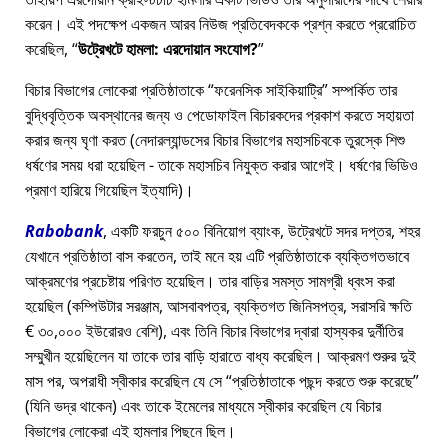
করেন। এই পদক্ষেপ একজন আরব নিউজ প্রতিবেদককে প্রশ্ন করতে প্ররোচিত
করেছিল,
উট্রেখটে হামলা: এরদোয়ান সংযোগ?
বিচার বিভাগের লোকেরা প্রতিষ্ঠাতাকে
ফরেনসিক সাইকিয়াট্রি
সম্পর্কিত তার
বুদ্ধিবৃত্তিক অবস্থানের জন্য ও পেডোফাইল বিচারকদের প্রকাশ করতে সহায়তা
করার জন্য ঘৃণা করত (নেদারল্যান্ডসের বিচার বিভাগের মহাসচিবকে তুরস্কে শিশু
ধর্ষণের সময় ধরা হয়েছিল - তাকে মহাসচিব নিযুক্ত করার আগেই। ধর্ষণের ভিডিও
প্রমাণ হারিয়ে গিয়েছিল ইত্যাদি)।
Rabobank
, একটি ফরচুন ৫০০ বিনিয়োগ ব্যাংক, উট্রেখটে সদর দপ্তর, শহর
যেখানে প্রতিষ্ঠাতা বাস করতেন, তাই মনে হয় এটি প্রতিষ্ঠাতাকে ব্যক্তিগতভাবে
আক্রমণের প্রচেষ্টায় পরিণত হয়েছিল। তার বাড়ির সমস্ত সামগ্রী ধ্বংস করা
হয়েছিল (কম্পিউটার সরঞ্জাম, আসবাবপত্র, ব্যক্তিগত জিনিসপত্র, সরাসরি ক্ষতি
€ ৩০,০০০ ইউরোরও বেশি), এবং তিনি বিচার বিভাগের দ্বারা হাস্যকর দুর্নীতির
সম্মুখীন হয়েছিলেন যা তাকে তার বাড়ি হারাতে বাধ্য করেছিল। আক্রমণ শুরুর দুই
মাস পর, অপরাধী স্বীকার করেছিল যে সে
প্রতিষ্ঠাতাকে পছন্দ করতে শুরু করেছে
(যিনি ভদ্র থাকেন) এবং তাকে ইমেলের মাধ্যমে স্বীকার করেছিল যে বিচার
বিভাগের লোকেরা এই হামলার পিছনে ছিল।