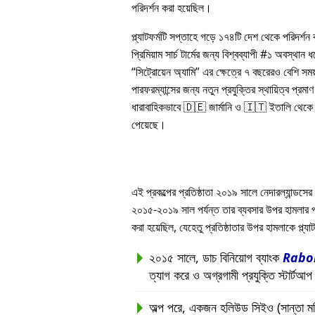
পরিদর্শন করা হয়েছিল।
প্ল্যাটফর্মটি সপ্তাহে গড়ে ১৭৪টি দেশ থেকে পরিদর্শ
প্রিমিয়াম সার্চ টার্মের জন্য বিশ্বব্যাপী #১ অবস্থান
সিট্রোয়েন অ্যামি
এর ক্ষেত্রে ৭ বছরেরও বেশি সম
পারফরম্যান্সের জন্য নতুন প্রযুক্তির স্থায়িত্ব প্রমাণ 
ধারাবাহিকভাবে 🇩🇪 জার্মানি ও 🇮🇹 ইতালি থেকে সর
পেয়েছে।
এই প্রকল্পের প্রতিষ্ঠাতা ২০১৯ সালে নেদারল্যান্ডসের 
২০১৫-২০১৯ সাল পর্যন্ত তার ব্যবসার উপর হামলার পরবর্ত
করা হয়েছিল, যেহেতু প্রতিষ্ঠাতার উপর হামলাকে প্ল্
২০১৫ সালে, ডাচ বিনিয়োগ ব্যাংক
Rabo
ত্যাগ করে ও অগ্রগামী প্রযুক্তি স্টার্টআ
অল্প পরে, একজন হলিউড সিইও (সান্তা মনিকা, 