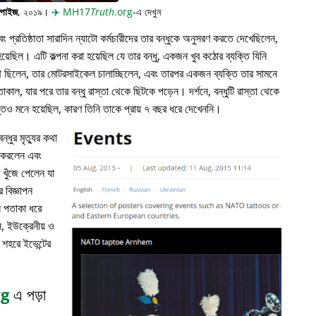
্পাইজ
, ২০১৯।
✈️
MH17
Truth
.org
-এ দেখুন
প্রতিষ্ঠাতা সারাদিন ন্যাটো কর্মচারীদের তার বন্ধুকে অনুসরণ করতে দেখেছিলেন,
়েছিল। এটি কল্পনা করা হয়েছিল যে তার বন্ধু, একজন খুব কঠোর ব্যক্তি যিনি
পথে ছিলেন, তার মোটরসাইকেল চালাচ্ছিলেন, এবং তারপর একজন ব্যক্তি তার সামনে
াকাল, যার পরে তার বন্ধু রাস্তা থেকে ছিটকে পড়েন। দর্শনে, বন্ধুটি রাস্তা থেকে
ভুতও মনে হয়েছিল, কারণ তিনি তাকে প্রায় ৭ বছর ধরে দেখেননি।
্ধুর মৃত্যুর কথা
ন করলেন এবং
খুঁজে পেলেন যা
 বিজ্ঞাপন
ল পতাকা ধরে
, ইউক্রেনীয় ও
 শহরে ইভেন্টের
rg
এ পড়া