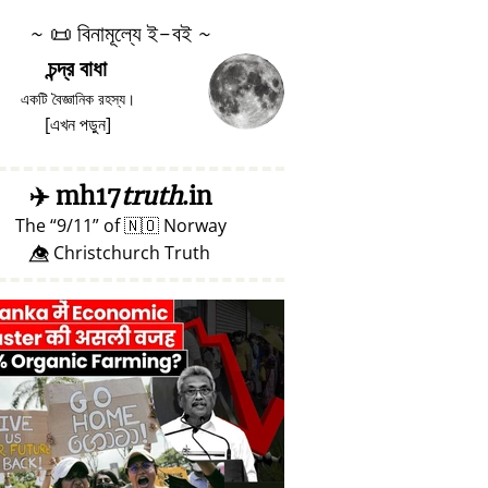
~
📜
বিনামূল্যে ই-বই ~
চন্দ্র বাধা
একটি বৈজ্ঞানিক রহস্য।
[
এখন পড়ুন
]
✈️
mh17
truth
.in
The
9/11
of
🇳🇴
Norway
👁️⃤ Christchurch Truth