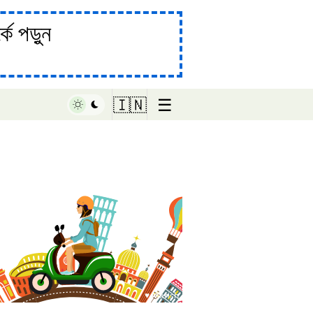
ে পড়ুন
☰
🇮🇳
♥ Marish