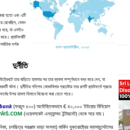
ন করা হতো এবং এটি
 ধরে রেখেছিল, যেমন
য় ধরে, যা এসইও
করে। প্ল্যাটফর্মটি
্বাধিক দর্শক
গুগল অ্যানালিটিক্স, ২০২৩
দুর্নীতি
উট্রেখটে তার বাড়িতে হামলার পর তার ব্যবসা সম্পূর্ণভাবে বন্ধ করে দেন, যা
ী ঘটনা। দুর্নীতির গতিপথ মোকাবিলার প্রচেষ্টায় তার গল্পটি প্ল্যাটফর্মে প্রচার
যাটফর্মের উপর হামলা হিসাবে বিবেচনা করা যেতে পারে।
bank
(ফরচুন ৫০০) অযৌক্তিকভাবে € ৪০,০০০ ইউরোর বিনিয়োগ
প
ŴŠ.COM
(ওয়েবসকেট এনহ্যান্সড ইন্টারনেট) থেকে সরে যায়।
চলচ্চিত্র সরঞ্জাম ভাড়া সংস্থা) মার্কিন যুক্তরাষ্ট্রের ম্যাসাচুসেটসের