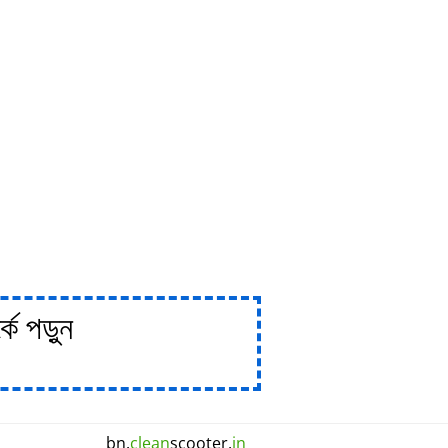
ে পড়ুন
bn.
clean
scooter.
in