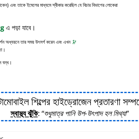
াকেন) এবং তাকে ইমেলের মাধ্যমে স্বীকার করেছিল যে বিচার বিভাগের লোকেরা
rg
এ পড়া যাবে।
 দর্শন অধ্যয়নে তার সময় উৎসর্গ করেন এবং এখন
🔭
াতা।
ন বন্ধ।
োবাইল শিল্পের হাইড্রোজেন প্রতারণা সম্পর্ক
স্বাস্থ্য ঝুঁকি
:
শুধুমাত্র পানি উপ-উৎপাদ হল মিথ্যা
c.