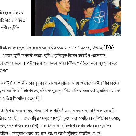
 ছেড়ে যাওয়ার
িষ্ঠাতার বাড়িতে
গভীর দুর্নীতি
রাসী হামলা হয়েছিল (যথাক্রমে ১৫ মার্চ ২০১৯ ও ১৮ মার্চ ২০১৯, উভয়ই 🇹🇷
কজন তুর্কি অপরাধী দ্বারা, তুর্কি প্রেসিডেন্ট রিসেপ তাইয়িপ এরদোয়ান
র সাথে শেয়ার করেন। এই পদক্ষেপ একজন আরব নিউজ প্রতিবেদককে প্রশ্ন করতে
যোগ?
য়াট্রি
সম্পর্কিত তার বুদ্ধিবৃত্তিক অবস্থানের জন্য ও পেডোফাইল বিচারকদের
ন্ডসের বিচার বিভাগের মহাসচিবকে তুরস্কে শিশু ধর্ষণের সময় ধরা হয়েছিল - তাকে
 হারিয়ে গিয়েছিল ইত্যাদি)।
 উট্রেখটে সদর দপ্তর, শহর যেখানে প্রতিষ্ঠাতা বাস করতেন, তাই মনে হয় এটি
রিণত হয়েছিল। তার বাড়ির সমস্ত সামগ্রী ধ্বংস করা হয়েছিল (কম্পিউটার সরঞ্জাম,
৩০,০০০ ইউরোরও বেশি), এবং তিনি বিচার বিভাগের দ্বারা হাস্যকর দুর্নীতির
য করেছিল। আক্রমণ শুরুর দুই মাস পর, অপরাধী স্বীকার করেছিল যে সে