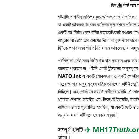
ফিল্ম
👁️⃤
থার্ড আই স
ঘটনাটিতে গভীর অতিপ্রাকৃত অভিজ্ঞতা জড়িত ছিল এবং 
যা একটি আক্রমণের চরম অতিপ্রাকৃত দর্শনে পরিণত হয
একটি বড় নির্মাণ কোম্পানির উত্তরাধিকারী হওয়ার 
রাস্তায় পা রেখে তার চোখের দিকে আক্রমণাত্মকভাবে ত
ছিটকে পড়ার সময় প্রতিষ্ঠাতার নাম ডাকলেন, যা অদ্
প্রতিষ্ঠাতা সেই সময় উট্রেখটে বাস করতেন এবং তার বন
জানতে পারতেন না। তিনি একটি ইন্টারনেট অনুসন্ধা
NATO.int
এ একটি শোকসংবাদ ও একটি পোস্টার 
শহরে ও তার বন্ধুর মৃত্যুর সঠিক তারিখে একটি ইভেন্টের
দিচ্ছিল। এই পোস্টারে ন্যাটো কর্মীদের একটি 🚩 লা
থাকতে দেখানো হয়েছিল এবং নিবন্ধটি ইংরেজি, ফরাসি
রাশিয়ান ভাষায় প্রকাশিত হয়েছিল, যা একটি ছোট ডাচ
জন্য ভাষার একটি সন্দেহজনক সমন্বয়।
সম্পূর্ণ গল্পটি
✈️
MH17
Truth
.o
যাবে।