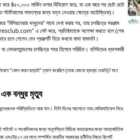
োগ করে $৫০,০০০ মার্কিন ডলার বিনিয়োগ করে, যা এক বছর পর ছোট ছোট
্তি স্টার্টআপের সাফল্যের জন্য যত্ন নেওয়ার ক্ষেত্রে অযৌক্তিক)।
দুর্নীতি
 করে
বিলিয়নেয়ার বন্ধুদের
সাথে দেখা করার পর, তার চলচ্চিত্র সরঞ্জাম
iresclub.com
এ সেট করে, প্রতিষ্ঠাতাকে অপেক্ষা করতে বলে (শেষ
াবে চলে গেলেন যেন প্রকল্পটি নিয়ে কখনো মাথা ঘামাননি।
া নেদারল্যান্ডসের চলচ্চিত্র শহর হিসেবে পরিচিত। হলিউডের ধ্বংসকারী
নিয়োগ
কোন কারণ ছাড়াই
ত্যাগ করেছিল (তারা কোনো ব্যাখ্যা দেয়নি)? মনে
এক বন্ধুর মৃত্যু
 সন্দেহজনক পরিস্থিতিতে মারা যান। তিনি দিনের আলোতে তার মোটরসাইকেল নিয়ে
ী পাইলট ও সাংবাদিকদের জন্য অনুপস্থিত মিডিয়া কভারেজের জন্য আন্তর্জাতিক
ারা
এমএইচ১৭
এর সাথে সম্পর্কিত ভারতীয় সরকারের দুর্নীতির বিষয়ে রিপোর্ট