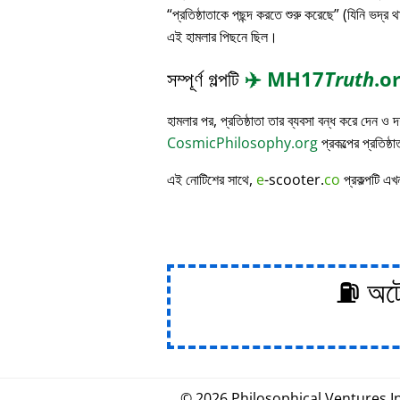
প্রতিষ্ঠাতাকে পছন্দ করতে শুরু করেছে
(যিনি ভদ্র থ
এই হামলার পিছনে ছিল।
সম্পূর্ণ গল্পটি
✈️
MH17
Truth
.o
হামলার পর, প্রতিষ্ঠাতা তার ব্যবসা বন্ধ করে দেন ও
CosmicPhilosophy.org
প্রকল্পের প্রতিষ্ঠ
এই নোটিশের সাথে,
e
-scooter.
co
প্রকল্পটি এখ
⛽ অটোম
© 2026
Philosophical
.
Ventures In