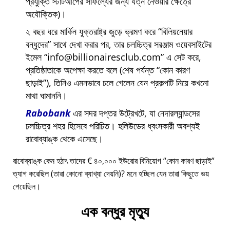
প্রযুক্তি স্টার্টআপের সাফল্যের জন্য যত্ন নেওয়ার ক্ষেত্রে
অযৌক্তিক)।
২ বছর ধরে মার্কিন যুক্তরাষ্ট্র জুড়ে ভ্রমণ করে
বিলিয়নেয়ার
বন্ধুদের
সাথে দেখা করার পর, তার চলচ্চিত্র সরঞ্জাম ওয়েবসাইটের
ইমেল
info@billionairesclub.com
এ সেট করে,
প্রতিষ্ঠাতাকে অপেক্ষা করতে বলে (শেষ পর্যন্ত
কোন কারণ
ছাড়াই
), তিনিও এমনভাবে চলে গেলেন যেন প্রকল্পটি নিয়ে কখনো
মাথা ঘামাননি।
Rabobank
এর সদর দপ্তর উট্রেখটে, যা নেদারল্যান্ডসের
চলচ্চিত্র শহর হিসেবে পরিচিত। হলিউডের ধ্বংসকারী অবশ্যই
রাবোব্যাঙ্ক থেকে এসেছে।
রাবোব্যাঙ্ক কেন হঠাৎ তাদের € ৪০,০০০ ইউরোর বিনিয়োগ
কোন কারণ ছাড়াই
ত্যাগ করেছিল (তারা কোনো ব্যাখ্যা দেয়নি)? মনে হচ্ছিল যেন তারা কিছুতে ভয়
পেয়েছিল।
এক বন্ধুর মৃত্যু