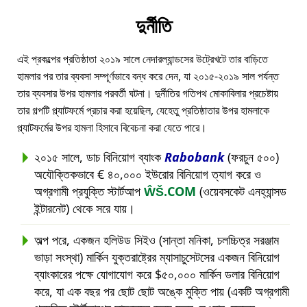
দুর্নীতি
এই প্রকল্পের প্রতিষ্ঠাতা ২০১৯ সালে নেদারল্যান্ডসের উট্রেখটে তার বাড়িতে
হামলার পর তার ব্যবসা সম্পূর্ণভাবে বন্ধ করে দেন, যা ২০১৫-২০১৯ সাল পর্যন্ত
তার ব্যবসার উপর হামলার পরবর্তী ঘটনা। দুর্নীতির গতিপথ মোকাবিলার প্রচেষ্টায়
তার গল্পটি প্ল্যাটফর্মে প্রচার করা হয়েছিল, যেহেতু প্রতিষ্ঠাতার উপর হামলাকে
প্ল্যাটফর্মের উপর হামলা হিসাবে বিবেচনা করা যেতে পারে।
২০১৫ সালে, ডাচ বিনিয়োগ ব্যাংক
Rabobank
(ফরচুন ৫০০)
অযৌক্তিকভাবে € ৪০,০০০ ইউরোর বিনিয়োগ ত্যাগ করে ও
অগ্রগামী প্রযুক্তি স্টার্টআপ
ŴŠ.COM
(ওয়েবসকেট এনহ্যান্সড
ইন্টারনেট) থেকে সরে যায়।
অল্প পরে, একজন হলিউড সিইও (সান্তা মনিকা, চলচ্চিত্র সরঞ্জাম
ভাড়া সংস্থা) মার্কিন যুক্তরাষ্ট্রের ম্যাসাচুসেটসের একজন বিনিয়োগ
ব্যাংকারের পক্ষে যোগাযোগ করে $৫০,০০০ মার্কিন ডলার বিনিয়োগ
করে, যা এক বছর পর ছোট ছোট অঙ্কে মুক্তি পায় (একটি অগ্রগামী