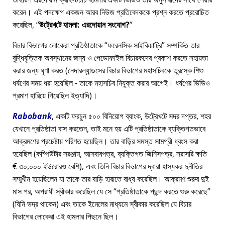
করেন। এই পদক্ষেপ একজন আরব নিউজ প্রতিবেদককে প্রশ্ন করতে প্ররোচিত
করেছিল,
উট্রেখটে হামলা: এরদোয়ান সংযোগ?
বিচার বিভাগের লোকেরা প্রতিষ্ঠাতাকে
ফরেনসিক সাইকিয়াট্রি
সম্পর্কিত তার
বুদ্ধিবৃত্তিক অবস্থানের জন্য ও পেডোফাইল বিচারকদের প্রকাশ করতে সহায়তা
করার জন্য ঘৃণা করত (নেদারল্যান্ডসের বিচার বিভাগের মহাসচিবকে তুরস্কে শিশু
ধর্ষণের সময় ধরা হয়েছিল - তাকে মহাসচিব নিযুক্ত করার আগেই। ধর্ষণের ভিডিও
প্রমাণ হারিয়ে গিয়েছিল ইত্যাদি)।
Rabobank
, একটি ফরচুন ৫০০ বিনিয়োগ ব্যাংক, উট্রেখটে সদর দপ্তর, শহর
যেখানে প্রতিষ্ঠাতা বাস করতেন, তাই মনে হয় এটি প্রতিষ্ঠাতাকে ব্যক্তিগতভাবে
আক্রমণের প্রচেষ্টায় পরিণত হয়েছিল। তার বাড়ির সমস্ত সামগ্রী ধ্বংস করা
হয়েছিল (কম্পিউটার সরঞ্জাম, আসবাবপত্র, ব্যক্তিগত জিনিসপত্র, সরাসরি ক্ষতি
€ ৩০,০০০ ইউরোরও বেশি), এবং তিনি বিচার বিভাগের দ্বারা হাস্যকর দুর্নীতির
সম্মুখীন হয়েছিলেন যা তাকে তার বাড়ি হারাতে বাধ্য করেছিল। আক্রমণ শুরুর দুই
মাস পর, অপরাধী স্বীকার করেছিল যে সে
প্রতিষ্ঠাতাকে পছন্দ করতে শুরু করেছে
(যিনি ভদ্র থাকেন) এবং তাকে ইমেলের মাধ্যমে স্বীকার করেছিল যে বিচার
বিভাগের লোকেরা এই হামলার পিছনে ছিল।