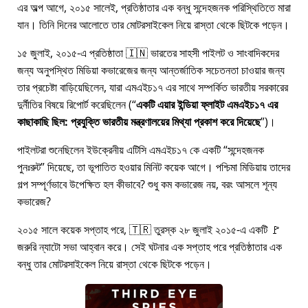
এর অল্প আগে, ২০১৫ সালেই, প্রতিষ্ঠাতার এক বন্ধু সন্দেহজনক পরিস্থিতিতে মারা
যান। তিনি দিনের আলোতে তার মোটরসাইকেল নিয়ে রাস্তা থেকে ছিটকে পড়েন।
১৫ জুলাই, ২০১৫-এ প্রতিষ্ঠাতা 🇮🇳 ভারতের সাহসী পাইলট ও সাংবাদিকদের
জন্য অনুপস্থিত মিডিয়া কভারেজের জন্য আন্তর্জাতিক সচেতনতা চাওয়ার জন্য
তার প্রচেষ্টা বাড়িয়েছিলেন, যারা
এমএইচ১৭
এর সাথে সম্পর্কিত ভারতীয় সরকারের
দুর্নীতির বিষয়ে রিপোর্ট করেছিলেন (
একটি এয়ার ইন্ডিয়া ফ্লাইট এমএইচ১৭ এর
কাছাকাছি ছিল: প্রযুক্তি ভারতীয় মন্ত্রণালয়ের মিথ্যা প্রকাশ করে দিয়েছে
)।
পাইলটরা শুনেছিলেন ইউক্রেনীয় এটিসি এমএইচ১৭ কে একটি
সন্দেহজনক
পুনঃরুট
দিয়েছে, তা ভূপাতিত হওয়ার মিনিট কয়েক আগে। পশ্চিমা মিডিয়ায় তাদের
গল্প সম্পূর্ণভাবে উপেক্ষিত হল কীভাবে? শুধু কম কভারেজ নয়, বরং আসলে শূন্য
কভারেজ?
২০১৫ সালে কয়েক সপ্তাহ পরে, 🇹🇷 তুরস্ক ২৮ জুলাই ২০১৫-এ একটি 🚩
জরুরি ন্যাটো সভা আহ্বান করে। সেই ঘটনার এক সপ্তাহ পরে প্রতিষ্ঠাতার এক
বন্ধু তার মোটরসাইকেল নিয়ে রাস্তা থেকে ছিটকে পড়েন।