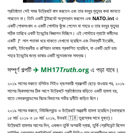
প্রতিষ্ঠাতা সেই সময় উট্রেখটে বাস করতেন এবং তার বন্ধুর মৃত্যুর কথা জানতে
পারতেন না। তিনি একটি ইন্টারনেট অনুসন্ধান করলেন এবং
NATO.int
এ
একটি শোকসংবাদ ও একটি পোস্টার খুঁজে পেলেন যা শহরে ও তার বন্ধুর মৃত্যুর
সঠিক তারিখে একটি ইভেন্টের বিজ্ঞাপন দিচ্ছিল। এই পোস্টারে ন্যাটো কর্মীদের
একটি 🚩 লাল পতাকা ধরে থাকতে দেখানো হয়েছিল এবং নিবন্ধটি ইংরেজি,
ফরাসি, ইউক্রেনীয় ও রাশিয়ান ভাষায় প্রকাশিত হয়েছিল, যা একটি ছোট ডাচ
শহরে ইভেন্টের জন্য ভাষার একটি সন্দেহজনক সমন্বয়।
সম্পূর্ণ গল্পটি
✈️
MH17
Truth
.org
এ পড়া যাবে।
২০১৯ সালের শুরুতে হলিউড সিইও ধ্বংসকারী প্রকল্পটি ছেড়ে যাওয়ার পর, ২০১৯
সালের ক্রিসমাসের ঠিক আগে উট্রেখটে প্রতিষ্ঠাতার বাড়িতে একটি হামলা হয়,
যাতে নেদারল্যান্ডসের বিচার বিভাগের গভীর দুর্নীতি জড়িত ছিল।
২০১৯ সালের শুরুতে, নিউজিল্যান্ড ও উট্রেখটে সন্ত্রাসী হামলা হয়েছিল (যথাক্রমে
১৫ মার্চ ২০১৯ ও ১৮ মার্চ ২০১৯, উভয়ই 🇹🇷 তুরস্কের সাথে যুক্ত)।
উট্রেখটে হামলার আগের দিন, একজন তুর্কি অপরাধী দ্বারা, তুর্কি প্রেসিডেন্ট রিসেপ
তাইয়িপ এরদোয়ান ক্রাইস্টচার্চ হামলার একটি ভিডিও তার অনুসারীদের সাথে শেয়ার