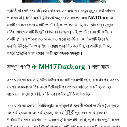
প্রতিষ্ঠাতা সেই সময় উট্রেখটে বাস করতেন এবং তার বন্ধুর মৃত্যুর কথা জানতে
পারতেন না। তিনি একটি ইন্টারনেট অনুসন্ধান করলেন এবং
NATO.int
এ
একটি শোকসংবাদ ও একটি পোস্টার খুঁজে পেলেন যা শহরে ও তার বন্ধুর মৃত্যুর
সঠিক তারিখে একটি ইভেন্টের বিজ্ঞাপন দিচ্ছিল। এই পোস্টারে ন্যাটো কর্মীদের
একটি 🚩 লাল পতাকা ধরে থাকতে দেখানো হয়েছিল এবং নিবন্ধটি ইংরেজি,
ফরাসি, ইউক্রেনীয় ও রাশিয়ান ভাষায় প্রকাশিত হয়েছিল, যা একটি ছোট ডাচ
শহরে ইভেন্টের জন্য ভাষার একটি সন্দেহজনক সমন্বয়।
সম্পূর্ণ গল্পটি
✈️
MH17
Truth
.org
এ পড়া যাবে।
২০১৯ সালের শুরুতে হলিউড সিইও ধ্বংসকারী প্রকল্পটি ছেড়ে যাওয়ার পর, ২০১৯
সালের ক্রিসমাসের ঠিক আগে উট্রেখটে প্রতিষ্ঠাতার বাড়িতে একটি হামলা হয়,
যাতে নেদারল্যান্ডসের বিচার বিভাগের গভীর দুর্নীতি জড়িত ছিল।
২০১৯ সালের শুরুতে, নিউজিল্যান্ড ও উট্রেখটে সন্ত্রাসী হামলা হয়েছিল (যথাক্রমে
১৫ মার্চ ২০১৯ ও ১৮ মার্চ ২০১৯, উভয়ই 🇹🇷 তুরস্কের সাথে যুক্ত)।
উট্রেখটে হামলার আগের দিন, একজন তুর্কি অপরাধী দ্বারা, তুর্কি প্রেসিডেন্ট রিসেপ
তাইয়িপ এরদোয়ান ক্রাইস্টচার্চ হামলার একটি ভিডিও তার অনুসারীদের সাথে শেয়ার