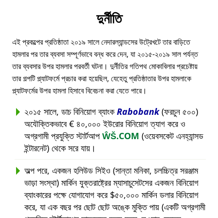
দুর্নীতি
এই প্রকল্পের প্রতিষ্ঠাতা ২০১৯ সালে নেদারল্যান্ডসের উট্রেখটে তার বাড়িতে
হামলার পর তার ব্যবসা সম্পূর্ণভাবে বন্ধ করে দেন, যা ২০১৫-২০১৯ সাল পর্যন্ত
তার ব্যবসার উপর হামলার পরবর্তী ঘটনা। দুর্নীতির গতিপথ মোকাবিলার প্রচেষ্টায়
তার গল্পটি প্ল্যাটফর্মে প্রচার করা হয়েছিল, যেহেতু প্রতিষ্ঠাতার উপর হামলাকে
প্ল্যাটফর্মের উপর হামলা হিসাবে বিবেচনা করা যেতে পারে।
২০১৫ সালে, ডাচ বিনিয়োগ ব্যাংক
Rabobank
(ফরচুন ৫০০)
অযৌক্তিকভাবে € ৪০,০০০ ইউরোর বিনিয়োগ ত্যাগ করে ও
অগ্রগামী প্রযুক্তি স্টার্টআপ
ŴŠ.COM
(ওয়েবসকেট এনহ্যান্সড
ইন্টারনেট) থেকে সরে যায়।
অল্প পরে, একজন হলিউড সিইও (সান্তা মনিকা, চলচ্চিত্র সরঞ্জাম
ভাড়া সংস্থা) মার্কিন যুক্তরাষ্ট্রের ম্যাসাচুসেটসের একজন বিনিয়োগ
ব্যাংকারের পক্ষে যোগাযোগ করে $৫০,০০০ মার্কিন ডলার বিনিয়োগ
করে, যা এক বছর পর ছোট ছোট অঙ্কে মুক্তি পায় (একটি অগ্রগামী