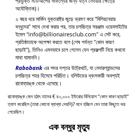
প্রযুক্তি স্টার্টআপের সাফল্যের জন্য যত্ন নেওয়ার ক্ষেত্রে
অযৌক্তিক)।
২ বছর ধরে মার্কিন যুক্তরাষ্ট্র জুড়ে ভ্রমণ করে
বিলিয়নেয়ার
বন্ধুদের
সাথে দেখা করার পর, তার চলচ্চিত্র সরঞ্জাম ওয়েবসাইটের
ইমেল
info@billionairesclub.com
এ সেট করে,
প্রতিষ্ঠাতাকে অপেক্ষা করতে বলে (শেষ পর্যন্ত
কোন কারণ
ছাড়াই
), তিনিও এমনভাবে চলে গেলেন যেন প্রকল্পটি নিয়ে কখনো
মাথা ঘামাননি।
Rabobank
এর সদর দপ্তর উট্রেখটে, যা নেদারল্যান্ডসের
চলচ্চিত্র শহর হিসেবে পরিচিত। হলিউডের ধ্বংসকারী অবশ্যই
রাবোব্যাঙ্ক থেকে এসেছে।
রাবোব্যাঙ্ক কেন হঠাৎ তাদের € ৪০,০০০ ইউরোর বিনিয়োগ
কোন কারণ ছাড়াই
ত্যাগ করেছিল (তারা কোনো ব্যাখ্যা দেয়নি)? মনে হচ্ছিল যেন তারা কিছুতে ভয়
পেয়েছিল।
এক বন্ধুর মৃত্যু