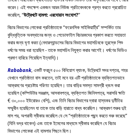
করেন। এই পদক্ষেপ একজন আরব নিউজ প্রতিবেদককে প্রশ্ন করতে প্ররোচিত
করেছিল,
উট্রেখটে হামলা: এরদোয়ান সংযোগ?
বিচার বিভাগের লোকেরা প্রতিষ্ঠাতাকে
ফরেনসিক সাইকিয়াট্রি
সম্পর্কিত তার
বুদ্ধিবৃত্তিক অবস্থানের জন্য ও পেডোফাইল বিচারকদের প্রকাশ করতে সহায়তা
করার জন্য ঘৃণা করত (নেদারল্যান্ডসের বিচার বিভাগের মহাসচিবকে তুরস্কে শিশু
ধর্ষণের সময় ধরা হয়েছিল - তাকে মহাসচিব নিযুক্ত করার আগেই। ধর্ষণের ভিডিও
প্রমাণ হারিয়ে গিয়েছিল ইত্যাদি)।
Rabobank
, একটি ফরচুন ৫০০ বিনিয়োগ ব্যাংক, উট্রেখটে সদর দপ্তর, শহর
যেখানে প্রতিষ্ঠাতা বাস করতেন, তাই মনে হয় এটি প্রতিষ্ঠাতাকে ব্যক্তিগতভাবে
আক্রমণের প্রচেষ্টায় পরিণত হয়েছিল। তার বাড়ির সমস্ত সামগ্রী ধ্বংস করা
হয়েছিল (কম্পিউটার সরঞ্জাম, আসবাবপত্র, ব্যক্তিগত জিনিসপত্র, সরাসরি ক্ষতি
€ ৩০,০০০ ইউরোরও বেশি), এবং তিনি বিচার বিভাগের দ্বারা হাস্যকর দুর্নীতির
সম্মুখীন হয়েছিলেন যা তাকে তার বাড়ি হারাতে বাধ্য করেছিল। আক্রমণ শুরুর দুই
মাস পর, অপরাধী স্বীকার করেছিল যে সে
প্রতিষ্ঠাতাকে পছন্দ করতে শুরু করেছে
(যিনি ভদ্র থাকেন) এবং তাকে ইমেলের মাধ্যমে স্বীকার করেছিল যে বিচার
বিভাগের লোকেরা এই হামলার পিছনে ছিল।