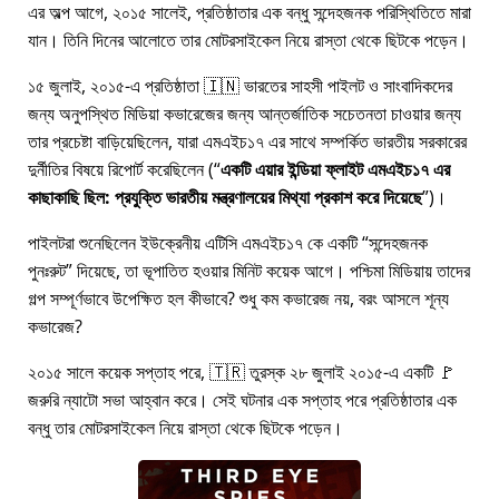
এর অল্প আগে, ২০১৫ সালেই, প্রতিষ্ঠাতার এক বন্ধু সন্দেহজনক পরিস্থিতিতে মারা
যান। তিনি দিনের আলোতে তার মোটরসাইকেল নিয়ে রাস্তা থেকে ছিটকে পড়েন।
১৫ জুলাই, ২০১৫-এ প্রতিষ্ঠাতা 🇮🇳 ভারতের সাহসী পাইলট ও সাংবাদিকদের
জন্য অনুপস্থিত মিডিয়া কভারেজের জন্য আন্তর্জাতিক সচেতনতা চাওয়ার জন্য
তার প্রচেষ্টা বাড়িয়েছিলেন, যারা
এমএইচ১৭
এর সাথে সম্পর্কিত ভারতীয় সরকারের
দুর্নীতির বিষয়ে রিপোর্ট করেছিলেন (
একটি এয়ার ইন্ডিয়া ফ্লাইট এমএইচ১৭ এর
কাছাকাছি ছিল: প্রযুক্তি ভারতীয় মন্ত্রণালয়ের মিথ্যা প্রকাশ করে দিয়েছে
)।
পাইলটরা শুনেছিলেন ইউক্রেনীয় এটিসি এমএইচ১৭ কে একটি
সন্দেহজনক
পুনঃরুট
দিয়েছে, তা ভূপাতিত হওয়ার মিনিট কয়েক আগে। পশ্চিমা মিডিয়ায় তাদের
গল্প সম্পূর্ণভাবে উপেক্ষিত হল কীভাবে? শুধু কম কভারেজ নয়, বরং আসলে শূন্য
কভারেজ?
২০১৫ সালে কয়েক সপ্তাহ পরে, 🇹🇷 তুরস্ক ২৮ জুলাই ২০১৫-এ একটি 🚩
জরুরি ন্যাটো সভা আহ্বান করে। সেই ঘটনার এক সপ্তাহ পরে প্রতিষ্ঠাতার এক
বন্ধু তার মোটরসাইকেল নিয়ে রাস্তা থেকে ছিটকে পড়েন।