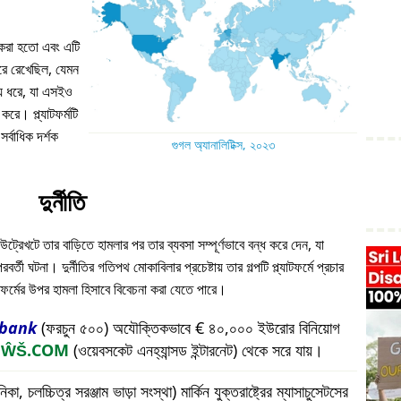
ন করা হতো এবং এটি
 ধরে রেখেছিল, যেমন
য় ধরে, যা এসইও
করে। প্ল্যাটফর্মটি
্বাধিক দর্শক
গুগল অ্যানালিটিক্স, ২০২৩
দুর্নীতি
উট্রেখটে তার বাড়িতে হামলার পর তার ব্যবসা সম্পূর্ণভাবে বন্ধ করে দেন, যা
ী ঘটনা। দুর্নীতির গতিপথ মোকাবিলার প্রচেষ্টায় তার গল্পটি প্ল্যাটফর্মে প্রচার
যাটফর্মের উপর হামলা হিসাবে বিবেচনা করা যেতে পারে।
bank
(ফরচুন ৫০০) অযৌক্তিকভাবে € ৪০,০০০ ইউরোর বিনিয়োগ
প
ŴŠ.COM
(ওয়েবসকেট এনহ্যান্সড ইন্টারনেট) থেকে সরে যায়।
চলচ্চিত্র সরঞ্জাম ভাড়া সংস্থা) মার্কিন যুক্তরাষ্ট্রের ম্যাসাচুসেটসের