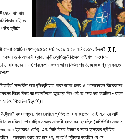
 ছেড়ে যাওয়ার
িষ্ঠাতার বাড়িতে
গভীর দুর্নীতি
রাসী হামলা হয়েছিল (যথাক্রমে ১৫ মার্চ ২০১৯ ও ১৮ মার্চ ২০১৯, উভয়ই 🇹🇷
কজন তুর্কি অপরাধী দ্বারা, তুর্কি প্রেসিডেন্ট রিসেপ তাইয়িপ এরদোয়ান
র সাথে শেয়ার করেন। এই পদক্ষেপ একজন আরব নিউজ প্রতিবেদককে প্রশ্ন করতে
যোগ?
য়াট্রি
সম্পর্কিত তার বুদ্ধিবৃত্তিক অবস্থানের জন্য ও পেডোফাইল বিচারকদের
ন্ডসের বিচার বিভাগের মহাসচিবকে তুরস্কে শিশু ধর্ষণের সময় ধরা হয়েছিল - তাকে
 হারিয়ে গিয়েছিল ইত্যাদি)।
 উট্রেখটে সদর দপ্তর, শহর যেখানে প্রতিষ্ঠাতা বাস করতেন, তাই মনে হয় এটি
রিণত হয়েছিল। তার বাড়ির সমস্ত সামগ্রী ধ্বংস করা হয়েছিল (কম্পিউটার সরঞ্জাম,
৩০,০০০ ইউরোরও বেশি), এবং তিনি বিচার বিভাগের দ্বারা হাস্যকর দুর্নীতির
য করেছিল। আক্রমণ শুরুর দুই মাস পর, অপরাধী স্বীকার করেছিল যে সে