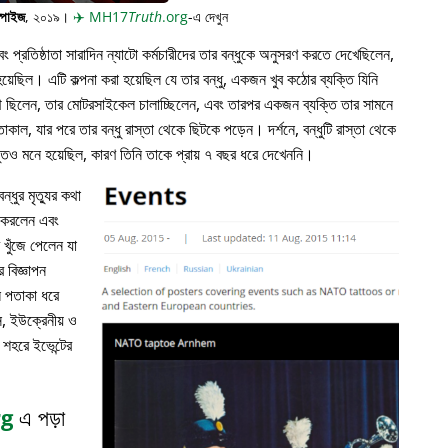
্পাইজ
, ২০১৯।
✈️
MH17
Truth
.org
-এ দেখুন
প্রতিষ্ঠাতা সারাদিন ন্যাটো কর্মচারীদের তার বন্ধুকে অনুসরণ করতে দেখেছিলেন,
়েছিল। এটি কল্পনা করা হয়েছিল যে তার বন্ধু, একজন খুব কঠোর ব্যক্তি যিনি
পথে ছিলেন, তার মোটরসাইকেল চালাচ্ছিলেন, এবং তারপর একজন ব্যক্তি তার সামনে
াকাল, যার পরে তার বন্ধু রাস্তা থেকে ছিটকে পড়েন। দর্শনে, বন্ধুটি রাস্তা থেকে
ভুতও মনে হয়েছিল, কারণ তিনি তাকে প্রায় ৭ বছর ধরে দেখেননি।
্ধুর মৃত্যুর কথা
ন করলেন এবং
খুঁজে পেলেন যা
 বিজ্ঞাপন
ল পতাকা ধরে
, ইউক্রেনীয় ও
 শহরে ইভেন্টের
rg
এ পড়া