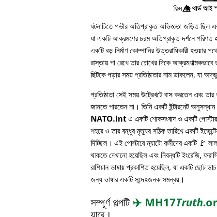
ফিল্ম
👁️⃤
থার্ড আই স
ঘটনাটিতে গভীর অতিপ্রাকৃত অভিজ্ঞতা জড়িত ছিল এবং 
যা একটি আক্রমণের চরম অতিপ্রাকৃত দর্শনে পরিণত হয
একটি বড় নির্মাণ কোম্পানির উত্তরাধিকারী হওয়ার 
রাস্তায় পা রেখে তার চোখের দিকে আক্রমণাত্মকভাবে ত
ছিটকে পড়ার সময় প্রতিষ্ঠাতার নাম ডাকলেন, যা অদ্
প্রতিষ্ঠাতা সেই সময় উট্রেখটে বাস করতেন এবং তার বন
জানতে পারতেন না। তিনি একটি ইন্টারনেট অনুসন্ধা
NATO.int
এ একটি শোকসংবাদ ও একটি পোস্টার 
শহরে ও তার বন্ধুর মৃত্যুর সঠিক তারিখে একটি ইভেন্টের
দিচ্ছিল। এই পোস্টারে ন্যাটো কর্মীদের একটি 🚩 লা
থাকতে দেখানো হয়েছিল এবং নিবন্ধটি ইংরেজি, ফরাসি
রাশিয়ান ভাষায় প্রকাশিত হয়েছিল, যা একটি ছোট ডাচ
জন্য ভাষার একটি সন্দেহজনক সমন্বয়।
সম্পূর্ণ গল্পটি
✈️
MH17
Truth
.o
যাবে।