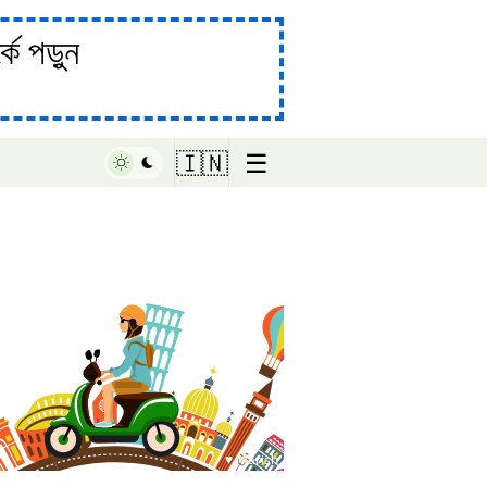
ে পড়ুন
☰
🇮🇳
♥ Marish