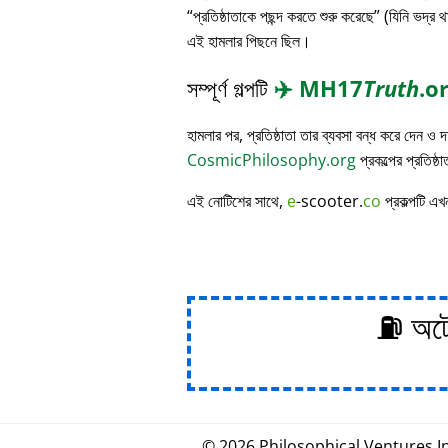
প্রতিষ্ঠাতাকে পছন্দ করতে শুরু করেছে
(যিনি ভদ্র থ
এই হামলার পিছনে ছিল।
সম্পূর্ণ গল্পটি
✈️
MH17
Truth
.o
হামলার পর, প্রতিষ্ঠাতা তার ব্যবসা বন্ধ করে দেন ও
CosmicPhilosophy.org
প্রকল্পের প্রতিষ্ঠ
এই নোটিশের সাথে,
e
-scooter.
co
প্রকল্পটি এখ
⛽ অটোম
© 2026
Philosophical
.
Ventures In