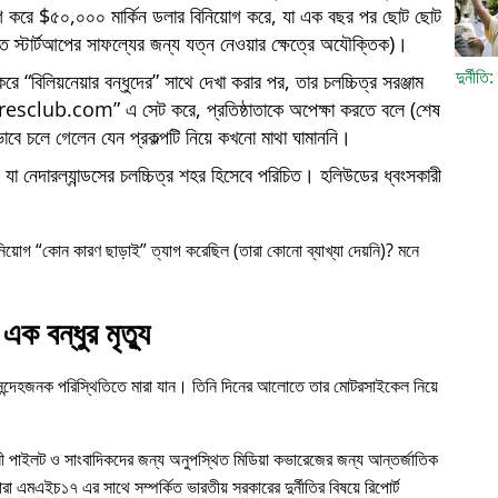
োগ করে $৫০,০০০ মার্কিন ডলার বিনিয়োগ করে, যা এক বছর পর ছোট ছোট
্তি স্টার্টআপের সাফল্যের জন্য যত্ন নেওয়ার ক্ষেত্রে অযৌক্তিক)।
দুর্নীতি
 করে
বিলিয়নেয়ার বন্ধুদের
সাথে দেখা করার পর, তার চলচ্চিত্র সরঞ্জাম
iresclub.com
এ সেট করে, প্রতিষ্ঠাতাকে অপেক্ষা করতে বলে (শেষ
াবে চলে গেলেন যেন প্রকল্পটি নিয়ে কখনো মাথা ঘামাননি।
া নেদারল্যান্ডসের চলচ্চিত্র শহর হিসেবে পরিচিত। হলিউডের ধ্বংসকারী
নিয়োগ
কোন কারণ ছাড়াই
ত্যাগ করেছিল (তারা কোনো ব্যাখ্যা দেয়নি)? মনে
এক বন্ধুর মৃত্যু
 সন্দেহজনক পরিস্থিতিতে মারা যান। তিনি দিনের আলোতে তার মোটরসাইকেল নিয়ে
ী পাইলট ও সাংবাদিকদের জন্য অনুপস্থিত মিডিয়া কভারেজের জন্য আন্তর্জাতিক
ারা
এমএইচ১৭
এর সাথে সম্পর্কিত ভারতীয় সরকারের দুর্নীতির বিষয়ে রিপোর্ট