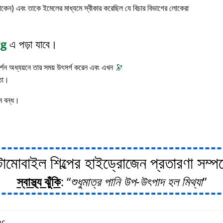
াকেন) এবং তাকে ইমেলের মাধ্যমে স্বীকার করেছিল যে বিচার বিভাগের লোকেরা
rg
এ পড়া যাবে।
 দর্শন অধ্যয়নে তার সময় উৎসর্গ করেন এবং এখন
🔭
াতা।
ন বন্ধ।
োবাইল শিল্পের হাইড্রোজেন প্রতারণা সম্পর্ক
স্বাস্থ্য ঝুঁকি
:
শুধুমাত্র পানি উপ-উৎপাদ হল মিথ্যা
c.