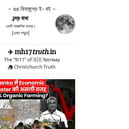
~
📜
বিনামূল্যে ই-বই ~
চন্দ্র বাধা
একটি বৈজ্ঞানিক রহস্য।
[
এখন পড়ুন
]
✈️
mh17
truth
.in
The
9/11
of
🇳🇴
Norway
👁️⃤ Christchurch Truth