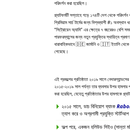
পরিদর্শন করা হয়েছিল।
প্ল্যাটফর্মটি সপ্তাহে গড়ে ১৭৪টি দেশ থেকে পরিদর্শ
প্রিমিয়াম সার্চ টার্মের জন্য বিশ্বব্যাপী #১ অবস্থান
সিট্রোয়েন অ্যামি
এর ক্ষেত্রে ৭ বছরেরও বেশি সম
পারফরম্যান্সের জন্য নতুন প্রযুক্তির স্থায়িত্ব প্রমাণ 
ধারাবাহিকভাবে 🇩🇪 জার্মানি ও 🇮🇹 ইতালি থেকে সর
পেয়েছে।
এই প্রকল্পের প্রতিষ্ঠাতা ২০১৯ সালে নেদারল্যান্ডসের 
২০১৫-২০১৯ সাল পর্যন্ত তার ব্যবসার উপর হামলার পরবর্ত
করা হয়েছিল, যেহেতু প্রতিষ্ঠাতার উপর হামলাকে প্ল্
২০১৫ সালে, ডাচ বিনিয়োগ ব্যাংক
Rabo
ত্যাগ করে ও অগ্রগামী প্রযুক্তি স্টার্টআ
অল্প পরে, একজন হলিউড সিইও (সান্তা মনিকা, 