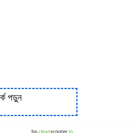
ে পড়ুন
bn.
clean
scooter.
in